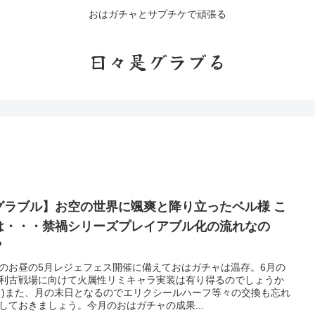
おはガチャとサプチケで頑張る
日々是グラブる
グラブル】お空の世界に颯爽と降り立ったベル様 こ
は・・・禁禍シリーズプレイアブル化の流れなの
？
のお昼の5月レジェフェス開催に備えておはガチャは温存。6月の
利古戦場に向けて火属性リミキャラ実装は有り得るのでしょうか
ﾟДﾟ)また、月の末日となるのでエリクシールハーフ等々の交換も忘れ
しておきましょう。今月のおはガチャの成果...