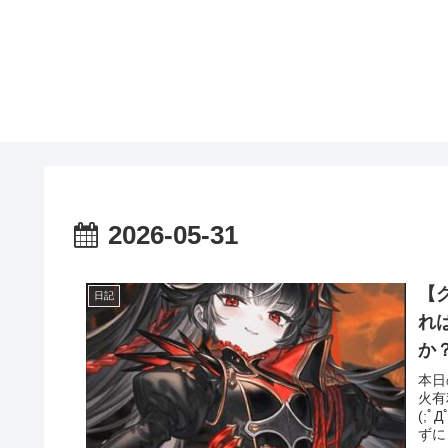
2026-05-31
【
日記
れ
か
本日
火有
(;
ずに