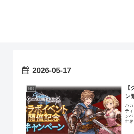
2026-05-17
【
日記
ハガ
ティ
ンペ
世界