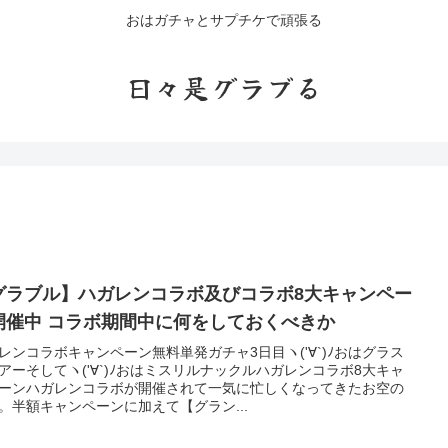
おはガチャとサプチケで頑張る
日々是グラブる
グラブル】ハガレンコラボ及びコラボ8大キャンペー
ン開催中 コラボ期間中に何をしておくべきか
レンコラボキャンペーン無料単発ガチャ3日目ヽ('∀`)ﾉおはグラス
アーそしてヽ('∀`)ﾉおはミスリルナックルハガレンコラボ8大キャ
ーンハガレンコラボが開催されて一気に忙しくなってきたお空の
。半額キャンペーンに加えて【グラン...