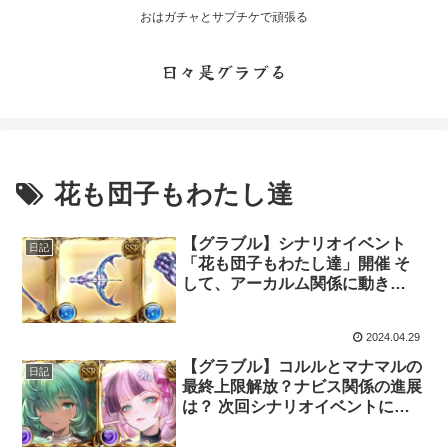
おはガチャとサプチケで頑張る
日々是グラブる
花も団子もわたし達
【グラブル】シナリオイベント
日記
「花も団子もわたし達」開催 そ
して、アーカルム関係に動き
が・・・
2024.04.29
【グラブル】コルルとマナマルの
日記
最終上限解放？ナビス関係の進展
は？ 次回シナリオイベントに掛
ける期待