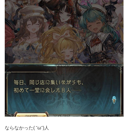
ならなかった( ˘ω˘)人