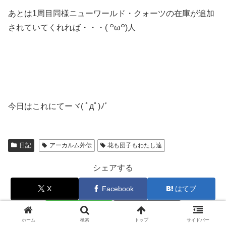
あとは1周目同様ニューワールド・クォーツの在庫が追加
されていてくれれば・・・( ꒪ω꒪)人
今日はこれにてーヾ( ﾟдﾟ)ﾉ゛
日記
アーカルム外伝
花も団子もわたし達
シェアする
X
Facebook
はてブ
LINE
コピー
ホーム
検索
トップ
サイドバー