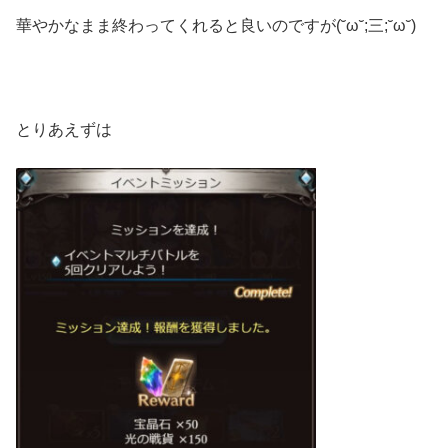
華やかなまま終わってくれると良いのですが(˘ω˘;三;˘ω˘)
とりあえずは