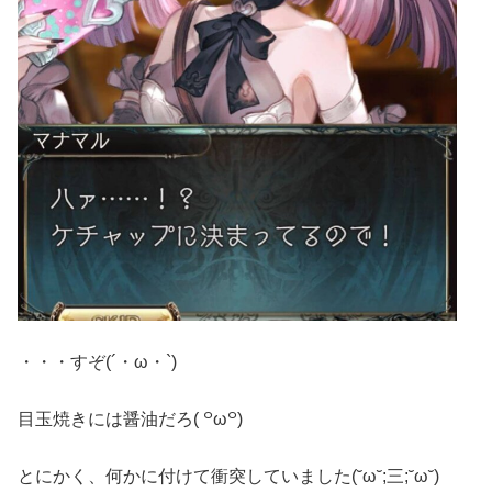
・・・すぞ(´・ω・`)
目玉焼きには醤油だろ( ꒪ω꒪)
とにかく、何かに付けて衝突していました(˘ω˘;三;˘ω˘)