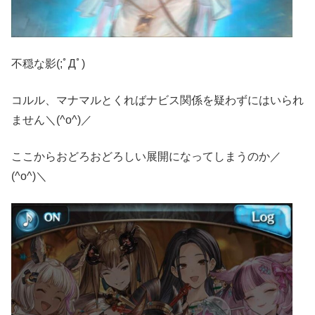
不穏な影(;ﾟДﾟ)
コルル、マナマルとくればナビス関係を疑わずにはいられ
ません＼(^o^)／
ここからおどろおどろしい展開になってしまうのか／
(^o^)＼