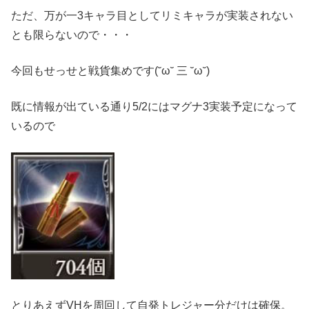
ただ、万が一3キャラ目としてリミキャラが実装されない
とも限らないので・・・
今回もせっせと戦貨集めです(˘ω˘ 三 ˘ω˘)
既に情報が出ている通り5/2にはマグナ3実装予定になって
いるので
とりあえずVHを周回して自発トレジャー分だけは確保。