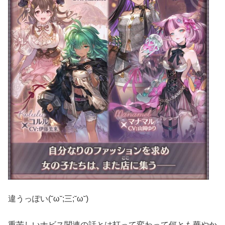
違うっぽい(˘ω˘;三;˘ω˘)
重苦しいナビス関連の話とは打って変わって何とも華やか