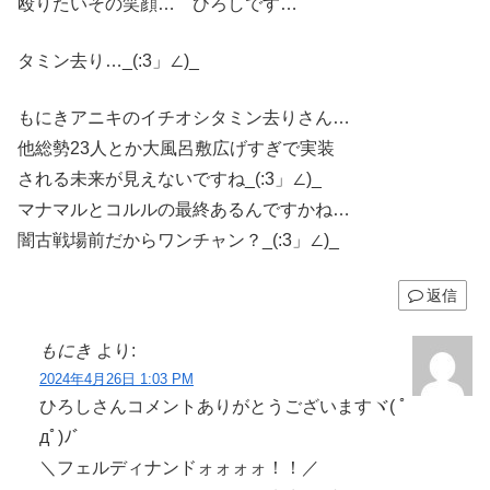
殴りたいその笑顔… ひろしです…
タミン去り…_(:3」∠)_
もにきアニキのイチオシタミン去りさん…
他総勢23人とか大風呂敷広げすぎで実装
される未来が見えないですね_(:3」∠)_
マナマルとコルルの最終あるんですかね…
闇古戦場前だからワンチャン？_(:3」∠)_
返信
もにき
より:
2024年4月26日 1:03 PM
ひろしさんコメントありがとうございますヾ( ﾟ
дﾟ)ﾉ゛
＼フェルディナンドォォォォ！！／