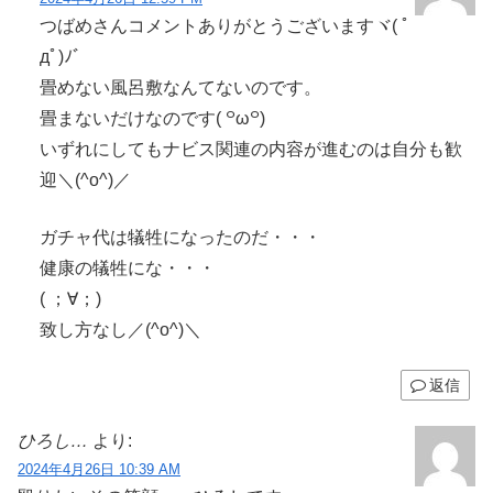
つばめさんコメントありがとうございますヾ( ﾟ
дﾟ)ﾉ゛
畳めない風呂敷なんてないのです。
畳まないだけなのです( ꒪ω꒪)
いずれにしてもナビス関連の内容が進むのは自分も歓
迎＼(^o^)／
ガチャ代は犠牲になったのだ・・・
健康の犠牲にな・・・
( ；∀；)
致し方なし／(^o^)＼
返信
ひろし…
より:
2024年4月26日 10:39 AM