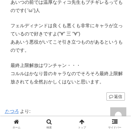
あいつの前では温厚なティコ先生もブチギレるっても
のです( ˘ω˘)人
フェルディナンドは良くも悪くも非常にキャラが立っ
ているので好きですよ(°∀° 三 °∀°)
ああいう悪役がいてこそ引き立つものがあるというも
のです。
最終上限解放はワンチャン・・・
コルルはかなり昔のキャラなのでそろそろ最終上限解
放されても全然おかしくはないと思います。
返信
たつろ
より:
2024年4月26日 10:43 AM
コルルとマナマルが登場するとなると、
ホーム
検索
トップ
サイドバー