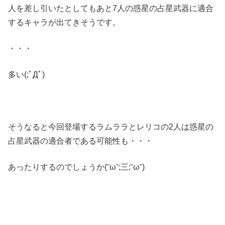
人を差し引いたとしてもあと7人の惑星の占星武器に適合
するキャラが出てきそうです。
・・・
多い(;ﾟДﾟ)
そうなると今回登場するラムララとレリコの2人は惑星の
占星武器の適合者である可能性も・・・
あったりするのでしょうか(˘ω˘;三;˘ω˘)