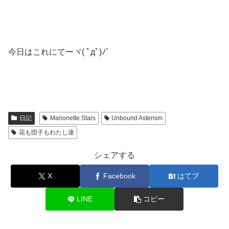
今日はこれにてーヾ( ﾟдﾟ)ﾉ゛
日記
Marionette Stars
Unbound Asterism
花も団子もわたし達
シェアする
X
Facebook
はてブ
LINE
コピー