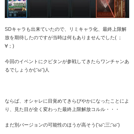
SDキャラも出来ていたので、リミキャラ化、最終上限解
放を期待したのですが当時は何もありませんでした( ；
∀；)
今回のイベントにクピタンが参戦してきたらワンチャンあ
るでしょうか(;˘ω˘)人
ならば、オシャレに目覚めてきらびやかになったことによ
り、見た目が全く変わった最終上限解放コルル・・・
まだ別バージョンの可能性のほうが高そう(˘ω˘;三;˘ω˘)