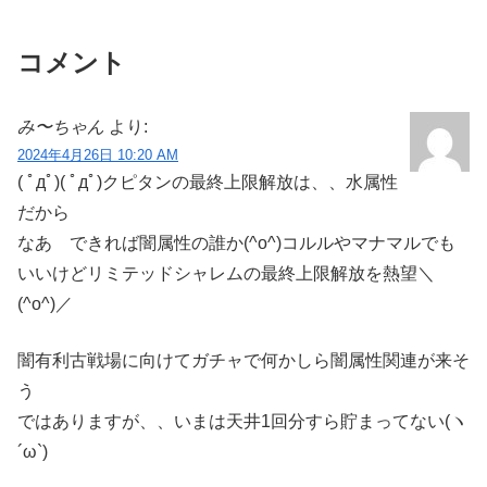
コメント
み〜ちゃん
より:
2024年4月26日 10:20 AM
( ﾟдﾟ)( ﾟдﾟ)クピタンの最終上限解放は、、水属性
だから
なあ できれば闇属性の誰か(^o^)コルルやマナマルでも
いいけどリミテッドシャレムの最終上限解放を熱望＼
(^o^)／
闇有利古戦場に向けてガチャで何かしら闇属性関連が来そ
う
ではありますが、、いまは天井1回分すら貯まってない(ヽ
´ω`)