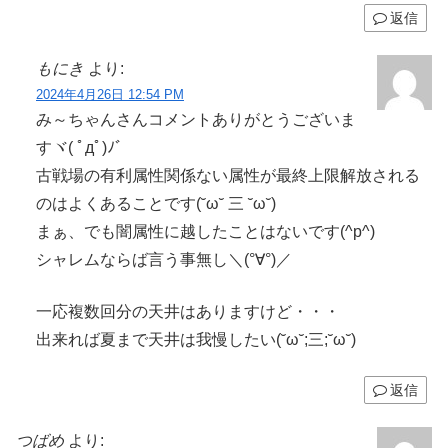
返信
もにき
より:
2024年4月26日 12:54 PM
み～ちゃんさんコメントありがとうございま
すヾ( ﾟдﾟ)ﾉ゛
古戦場の有利属性関係ない属性が最終上限解放される
のはよくあることです(˘ω˘ 三 ˘ω˘)
まぁ、でも闇属性に越したことはないです(^p^)
シャレムならば言う事無し＼(°∀°)／
一応複数回分の天井はありますけど・・・
出来れば夏まで天井は我慢したい(˘ω˘;三;˘ω˘)
返信
つばめ
より: