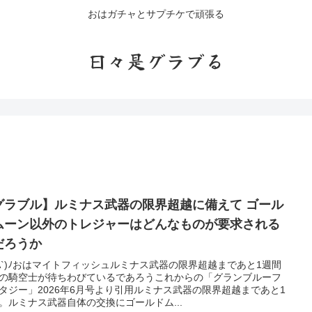
おはガチャとサプチケで頑張る
日々是グラブる
グラブル】ルミナス武器の限界超越に備えて ゴール
ムーン以外のトレジャーはどんなものが要求される
だろうか
'A`)ﾉおはマイトフィッシュルミナス武器の限界超越まであと1週間
の騎空士が待ちわびているであろうこれからの「グランブルーフ
タジー」2026年6月号より引用ルミナス武器の限界超越まであと1
。ルミナス武器自体の交換にゴールドム...