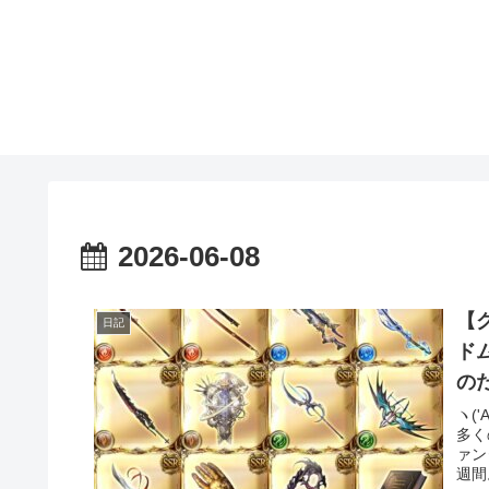
2026-06-08
【
日記
ド
の
ヽ(
多く
ァン
週間