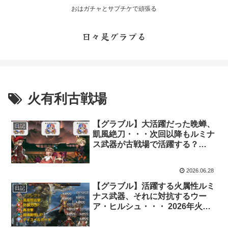
おはガチャとサプチケで頑張る
日々是グラブる
火有利古戦場
【グラブル】大活躍だった晩蝉、
日記
凱風絶刀・・・次回以降もルミナ
ス武器が古戦場で活躍する？
2026年6月火有利古戦場本戦終了
2026.06.28
【グラブル】活躍する火属性ルミ
日記
ナス武器、それに対抗するウー
ア・ヒルシュ・・・ 2026年火有
利古戦場最終ボーダーラインの行
方は