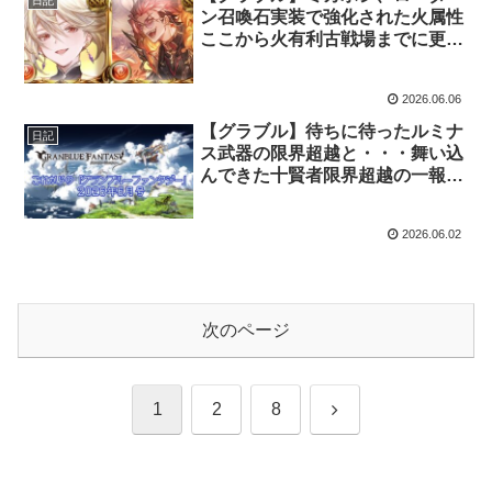
日記
ン召喚石実装で強化された火属性
ここから火有利古戦場までに更に
どれだけ環境が変わる？
2026.06.06
【グラブル】待ちに待ったルミナ
日記
ス武器の限界超越と・・・舞い込
んできた十賢者限界超越の一報
これグラ2026年6月号更新
2026.06.02
次のページ
次
1
2
8
へ