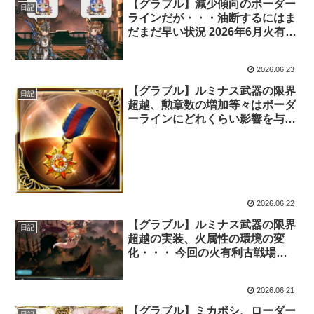
【グラブル】減少傾向のボーダー
日記
ラインだが・・・油断するにはま
だまだ早い状況 2026年6月火有利
古戦場予選終了
2026.06.23
【グラブル】ルミナス武器の限界
日記
超越、勲章数の増加等々はボーダ
ーラインにどれくらい影響を与え
るのか 2026年6月火有利古戦場開
催
2026.06.22
【グラブル】ルミナス武器の限界
日記
超越の実装、火属性の環境の変
化・・・ 今回の火有利古戦場の
ボーダーラインはどうなってしま
うのか
2026.06.21
【グラブル】ミカボシ、ローダー