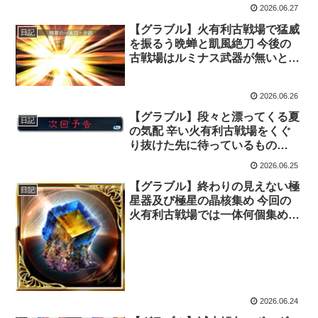
2026.06.27
【グラブル】火有利古戦場で猛威
日記
を振るう晩蝉と凱風絶刀 今後の
古戦場はルミナス武器が無いと辛
くなって来そう・・・
2026.06.26
【グラブル】段々と漂ってくる夏
日記
の気配 辛い火有利古戦場をくぐ
り抜けた先に待っているもの
は・・・
2026.06.25
【グラブル】終わりの見えない極
日記
星器及び極星の晶核集め 今回の
火有利古戦場では一体何個集める
ことが出来るのか
2026.06.24