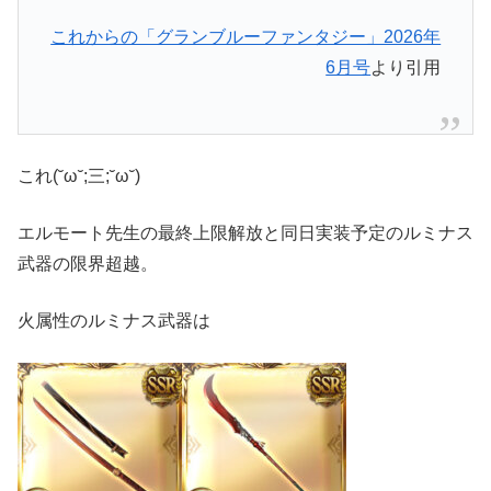
これからの「グランブルーファンタジー」2026年
6月号
より引用
これ(˘ω˘;三;˘ω˘)
エルモート先生の最終上限解放と同日実装予定のルミナス
武器の限界超越。
火属性のルミナス武器は