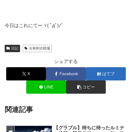
今日はこれにてーヾ( ﾟдﾟ)ﾉ゛
日記
火有利古戦場
シェアする
X
Facebook
はてブ
LINE
コピー
関連記事
【グラブル】待ちに待ったルミナ
日記