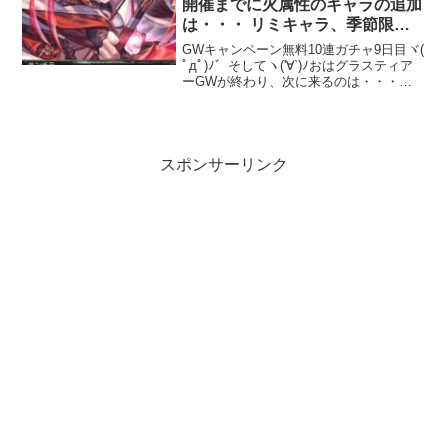
開催までに火属性のキャラの追加
は・・・ リミキャラ、季節限定
キャラの実装はあるのだろうか
GWキャンペーン無料10連ガチャ9日目ヾ(
ﾟдﾟ)ﾉ゛そしてヽ('∀`)ﾉおはグラスティア
ーGWが終わり、次に来るのは・・・
GW・・・行かないで( ；∀；)ということ
で、GWも終わり、お空の世界も周回の
日々に逆戻rいや、GW中も周回してば...
スポンサーリンク