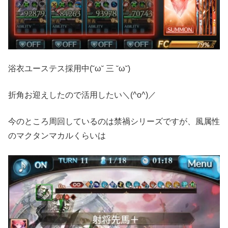
浴衣ユーステス採用中(˘ω˘ 三 ˘ω˘)
折角お迎えしたので活用したい＼(^o^)／
今のところ周回しているのは禁禍シリーズですが、風属性
のマクタンマカルくらいは