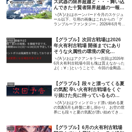
ス武器の限界超越と・・・舞い込
んできた十賢者限界超越の一報
これグラ2026年6月号更新
ヽ('A`)ﾉおはホーンバード今月のスケジュ
ール以下、引用の画像はこれからの「グ
ランブルーファンタジー」2026年6月号よ
り。シナリオイベント「鐡火の空と底の
天蓋」（～6/6）天才錬金術師ののお手伝
い ～変わるかわずと変わらずの夢～
【グラブル】次回古戦場は2026
日記
（6/4...
年火有利古戦場 開催までにあり
そうな火属性の環境の変化
は・・・
ヽ('A`)ﾉおはアクアンキラー次回は2026年
6月火有利古戦場今回も塊は貰えなかった
よ( ；∀；)ということで、今回の金剛晶の
欠片を貰う儀式も終わったので古戦場の
全日程が終了したことになります。さ
て、次回の古戦場は・・・2026年6月火
【グラブル】段々と漂ってくる夏
日記
有...
の気配 辛い火有利古戦場をくぐ
り抜けた先に待っているもの
は・・・
ヽ('A`)ﾉおはウィンドロッド漂い始める夏
の気配6月も終盤に差し掛かり、お空の世
界にも段々と夏の気配が漂い始めてきて
います。まずは今月のシナリオイベン
ト。どうやら今夏のリゾートもアウギュ
ステになるようですがそこはかとなく漂
【グラブル】6月の火有利古戦場
日記
う恐怖感(;ﾟД...