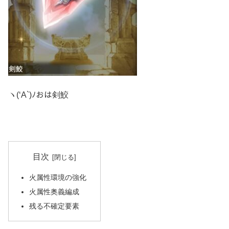
ヽ(‘A`)ﾉおは剣鮫
目次
火属性環境の強化
火属性奥義編成
残る不確定要素