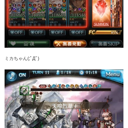
ミカちゃん(;ﾟДﾟ)