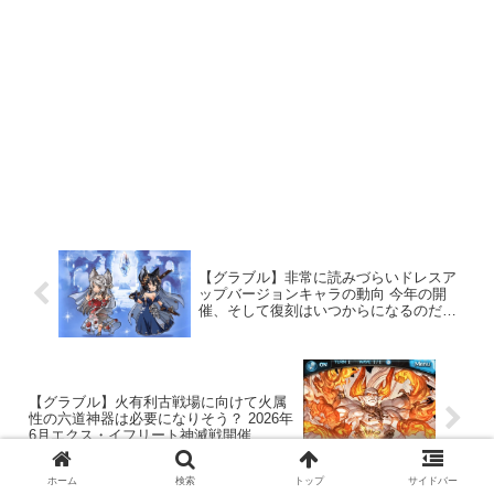
【グラブル】非常に読みづらいドレスア
ップバージョンキャラの動向 今年の開
催、そして復刻はいつからになるのだろ
うか
【グラブル】火有利古戦場に向けて火属
性の六道神器は必要になりそう？ 2026年
6月エクス・イフリート神滅戦開催
ホーム
検索
トップ
サイドバー