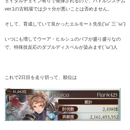
ェイタルチェイン有りで発揮されるので、バトルシステム
ver.1の古戦場では少々分が悪いことは否めません。
そして、育成していて良かったエルモート先生(˘ω˘ 三 ˘ω˘)
いつにも増してウーア・ヒルシュのバフが盛り盛りなの
で、特殊技反応のダブルディスペルが染みます( ˘ω˘)人
これで2日目を走り切って、順位は