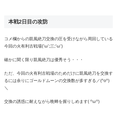
本戦2日目の攻防
コメ欄からの凱風絶刀交換の圧を受けながら周回している
今回の火有利古戦場(˘ω˘;三;˘ω˘)
確かに聞く限り凱風絶刀は優秀そう・・・
ただ、今回の火有利古戦場のためだけに凱風絶刀を交換す
るには余りにゴールドムーンの交換数が多すぎる／(^o^)
＼
交換の誘惑に耐えながら晩蝉を握りしめます( ꒪ω꒪)