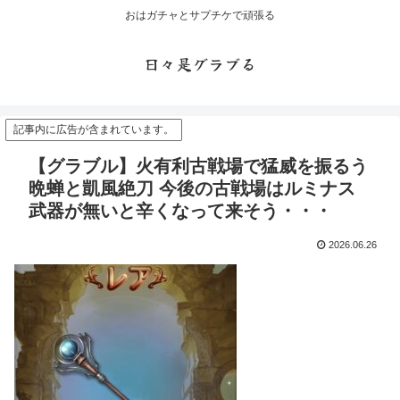
おはガチャとサプチケで頑張る
日々是グラブる
記事内に広告が含まれています。
【グラブル】火有利古戦場で猛威を振るう
晩蝉と凱風絶刀 今後の古戦場はルミナス
武器が無いと辛くなって来そう・・・
2026.06.26