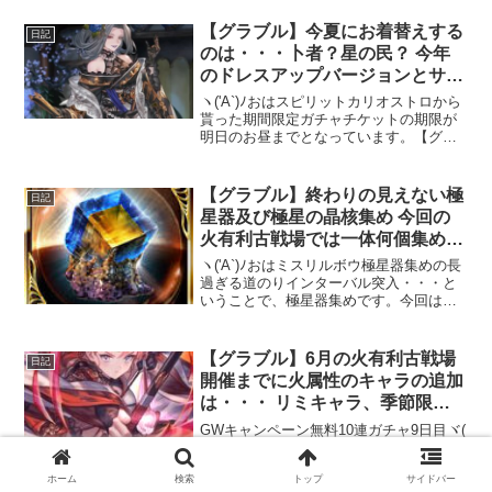
【グラブル】今夏にお着替えする
日記
のは・・・卜者？星の民？ 今年
のドレスアップバージョンとサマ
ーバージョンの行方
ヽ('A`)ﾉおはスピリットカリオストロから
貰った期間限定ガチャチケットの期限が
明日のお昼までとなっています。【グラ
ンブルーファンタジー】イベント「天才
錬金術師のお手伝い ～変わるかわずと変
わらずの夢～」でカリオストロがプレゼ
【グラブル】終わりの見えない極
日記
ントした【期間...
星器及び極星の晶核集め 今回の
火有利古戦場では一体何個集める
ことが出来るのか
ヽ('A`)ﾉおはミスリルボウ極星器集めの長
過ぎる道のりインターバル突入・・・と
いうことで、極星器集めです。今回は一
体何本の極星器を手に入れることが出来
るのか。というか、あと何本極星器をド
ロップすれば満足できるのか(˘ω˘;三;˘ω˘)
【グラブル】6月の火有利古戦場
日記
自分...
開催までに火属性のキャラの追加
は・・・ リミキャラ、季節限定
キャラの実装はあるのだろうか
GWキャンペーン無料10連ガチャ9日目ヾ(
ﾟдﾟ)ﾉ゛そしてヽ('∀`)ﾉおはグラスティア
ーGWが終わり、次に来るのは・・・
ホーム
検索
トップ
サイドバー
GW・・・行かないで( ；∀；)ということ