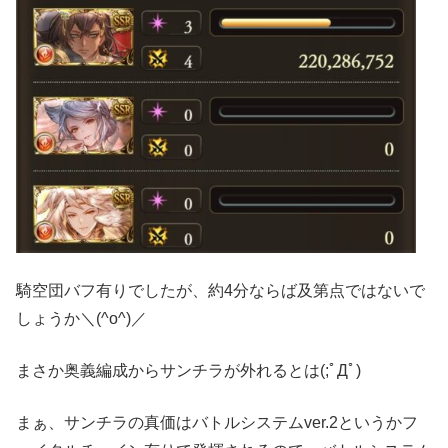
騎空団バフ有りでしたが、約4分ならば及第点ではないで
しょうか＼(^o^)／
まさか奥義編成からサンチラが外れるとは(;ﾟДﾟ)
まぁ、サンチラの真価はバトルシステムver.2というかフ