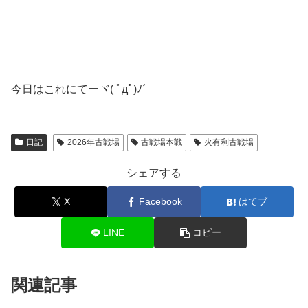
今日はこれにてーヾ( ﾟдﾟ)ﾉ゛
日記
2026年古戦場
古戦場本戦
火有利古戦場
シェアする
X
Facebook
はてブ
LINE
コピー
関連記事