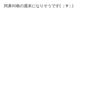
阿鼻叫喚の週末になりそうです( ；∀；)