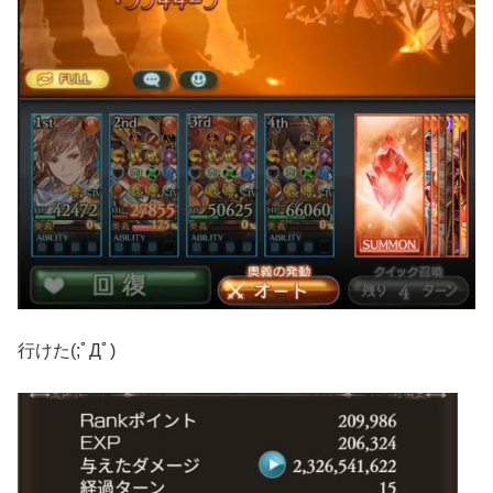
行けた(;ﾟДﾟ)