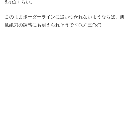
8万位くらい。
このままボーダーラインに追いつかれないようならば、凱
風絶刀の誘惑にも耐えられそうです(˘ω˘;三;˘ω˘)