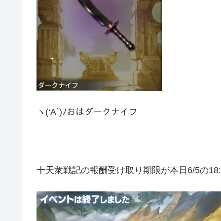
ヽ(‘A`)ﾉおはダークナイフ
十天衆戦記の報酬受け取り期限が本日6/5の18