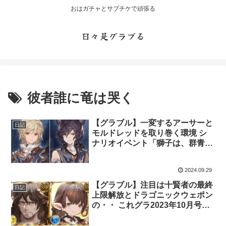
おはガチャとサプチケで頑張る
日々是グラブる
彼者誰に竜は哭く
【グラブル】一変するアーサーと
日記
モルドレッドを取り巻く環境 シ
ナリオイベント「獅子は、群青の
夢から覚め」開催
2024.09.29
【グラブル】注目は十賢者の最終
日記
上限解放とドラゴニックウェポン
の・・ これグラ2023年10月号更
新