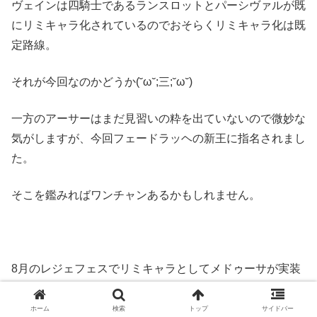
ヴェインは四騎士であるランスロットとパーシヴァルが既
にリミキャラ化されているのでおそらくリミキャラ化は既
定路線。
それが今回なのかどうか(˘ω˘;三;˘ω˘)
一方のアーサーはまだ見習いの粋を出ていないので微妙な
気がしますが、今回フェードラッヘの新王に指名されまし
た。
そこを鑑みればワンチャンあるかもしれません。
8月のレジェフェスでリミキャラとしてメドゥーサが実装
されたばかりですが、今年のリミキャラ実装ペースを考慮
すると今月のレジェフェスでもリミキャラが実装される可
ホーム
検索
トップ
サイドバー