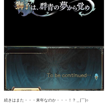
続きはまた・・・来年なのか・・・！？＿|￣|○