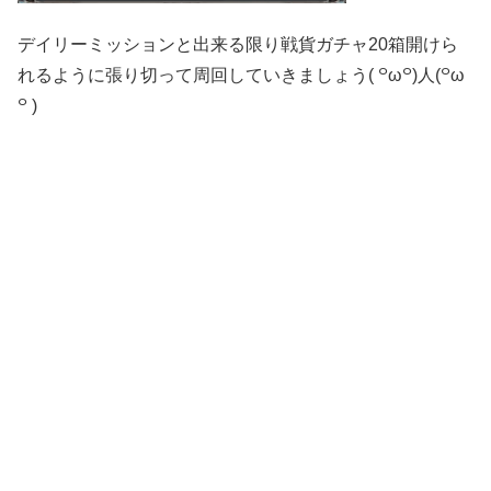
デイリーミッションと出来る限り戦貨ガチャ20箱開けら
れるように張り切って周回していきましょう( ꒪ω꒪)人(꒪ω
꒪ )