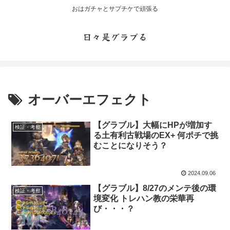
おはガチャとサプチケで頑張る
日々是グラブる
オーバーエフェクト
【グラブル】大幅にHPが増加す
検証・考察
る土有利古戦場のEX+ 何ポチで挑
むことになりそう？
2024.09.06
【グラブル】8/27のメンテ後の環
検証・考察
境変化 トレハン教の栄華再
び・・・？