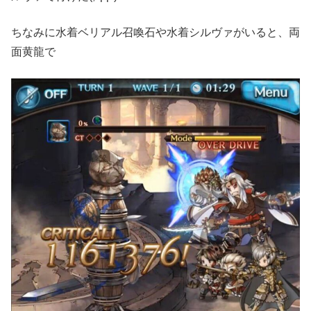
ちなみに
水着ベリアル召喚石や水着シルヴァがいると
、両
面黄龍で