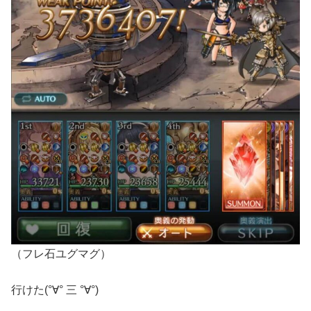
（フレ石ユグマグ）
行けた(°∀° 三 °∀°)