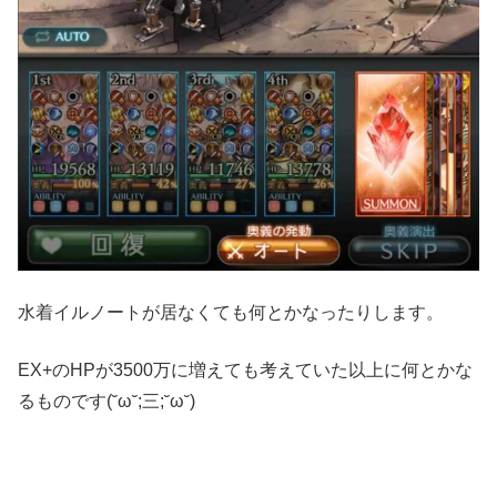
水着イルノートが居なくても
何とかなったりします。
EX+のHPが3500万に増えても考えていた以上に何とかな
るものです(˘ω˘;三;˘ω˘)