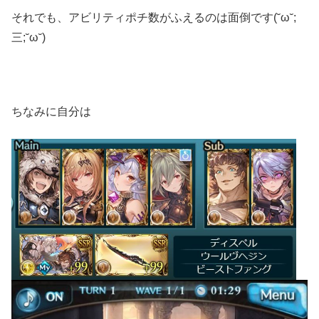
それでも、アビリティポチ数がふえるのは面倒です(˘ω˘;
三;˘ω˘)
ちなみに自分は