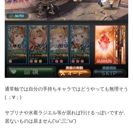
通常軸では自分の手持ちキャラではどうやっても無理そう
( ；∀；)
サブリナや水着ラジエル等が居れば行けるっぽいですが、
居ないものは居ません(˘ω˘;三;˘ω˘)