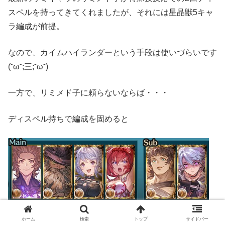
スペルを持ってきてくれましたが、それには星晶獣5キャ
ラ編成が前提。
なので、カイムハイランダーという手段は使いづらいです
(˘ω˘;三;˘ω˘)
一方で、リミメド子に頼らないならば・・・
ディスペル持ちで編成を固めると
ホーム
検索
トップ
サイドバー