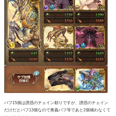
バフ15個は誘惑のチェイン頼りですが、誘惑のチェイン
だけだとバフ13個なので奥義バフ等であと2個補わなくて