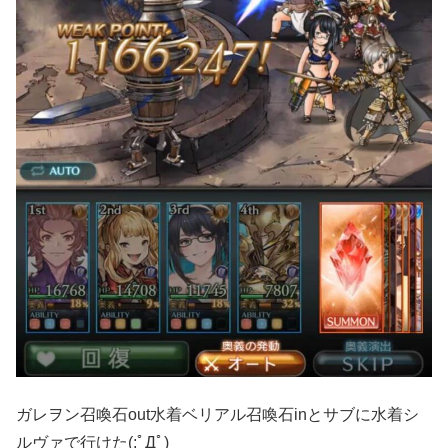
ガレヲン召喚石out水着ベリアル召喚石inとサブに水着シ
ルヴァで
行けた(;ﾟДﾟ)