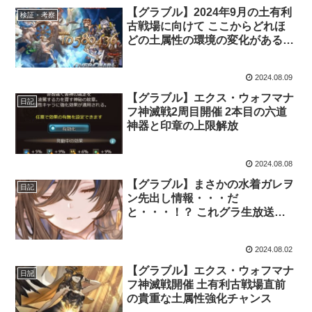
【グラブル】2024年9月の土有利
検証・考察
古戦場に向けて ここからどれほ
どの土属性の環境の変化があるの
だろうか
2024.08.09
【グラブル】エクス・ウォフマナ
日記
フ神滅戦2周目開催 2本目の六道
神器と印章の上限解放
2024.08.08
【グラブル】まさかの水着ガレヲ
日記
ン先出し情報・・・だ
と・・・！？ これグラ生放送特
別号更新
2024.08.02
【グラブル】エクス・ウォフマナ
日記
フ神滅戦開催 土有利古戦場直前
の貴重な土属性強化チャンス