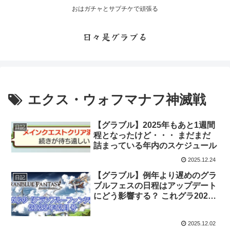
おはガチャとサプチケで頑張る
日々是グラブる
エクス・ウォフマナフ神滅戦
【グラブル】2025年もあと1週間
日記
程となったけど・・・ まだまだ
詰まっている年内のスケジュール
2025.12.24
【グラブル】例年より遅めのグラ
日記
ブルフェスの日程はアップデート
にどう影響する？ これグラ2025
年12月号更新
2025.12.02