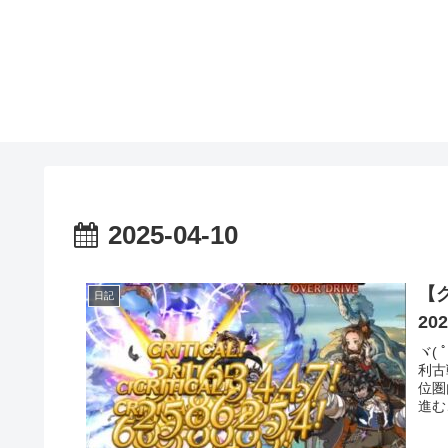
2025-04-10
【
日記
2
ヾ(
利古
位圏
進む