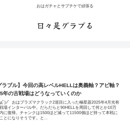
おはガチャとサプチケで頑張る
日々是グラブる
グラブル】今回の高レベルHELLは奥義軸？アビ軸？
025年の古戦場はどうなっていくのか
 ﾟдﾟ)ﾉ゛おはプラズマクラック2巡目に入った極星器2025年4月光有
戦場インターバル中。だらだらと90HELLを周回して何とか10万
内に復帰。チャンクは1500ほど減って11500個ほど持って本戦に
ことになりそうです。と...