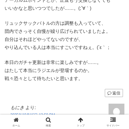
アーカルムポイントとか、正直もう交換しなくても
いいかなと思いつつでしたが……。(;´∀｀)
リュックサックバトルの方は調整も入っていて、
団内でさっそく自慢が繰り広げられていましたよ。
自分はそれほどやってないのですが、
やり込んでいる人は本当にすごいですねぇ。(´ε｀；
本日のガチャ更新は非常に楽しみですが……。
はたして本当にラジエルが登場するのか。
戦々恐々として待ちたいと思います。
返信
もにき
より:
2025年10月16日 12:50 PM
たつろさんコメントありがとうございますヾ( ﾟ
ホーム
検索
トップ
サイドバー