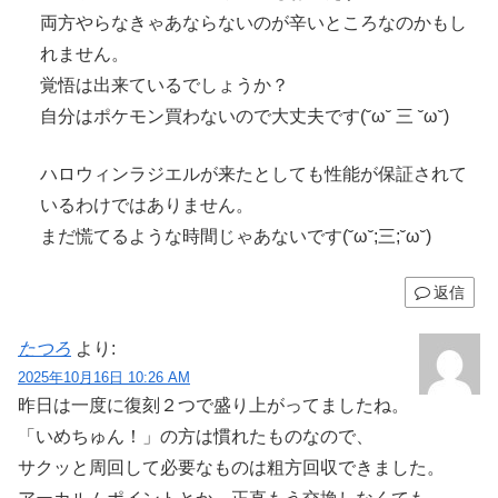
両方やらなきゃあならないのが辛いところなのかもし
れません。
覚悟は出来ているでしょうか？
自分はポケモン買わないので大丈夫です(˘ω˘ 三 ˘ω˘)
ハロウィンラジエルが来たとしても性能が保証されて
いるわけではありません。
まだ慌てるような時間じゃあないです(˘ω˘;三;˘ω˘)
返信
たつろ
より:
2025年10月16日 10:26 AM
昨日は一度に復刻２つで盛り上がってましたね。
「いめちゅん！」の方は慣れたものなので、
サクッと周回して必要なものは粗方回収できました。