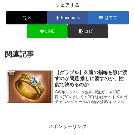
シェアする
X
Facebook
はてブ
LINE
コピー
関連記事
【グラブル】久遠の指輪を誰に渡
日記
すのか問題 推しに渡すのか、性
能で決めるのか
GWキャンペーン無料10連ガチャ10日
目ヽ('A`)ﾉそしてヽ('∀`)ﾉおはナイトベルガ
チャスケジュールの過酷化GWキャンペー
ンも残り僅かにして【グランブルーファ
ンタジー】本日19:00にレジェンドガチャ
を更新！ハロウィンバージョンキャラ...
スポンサーリンク