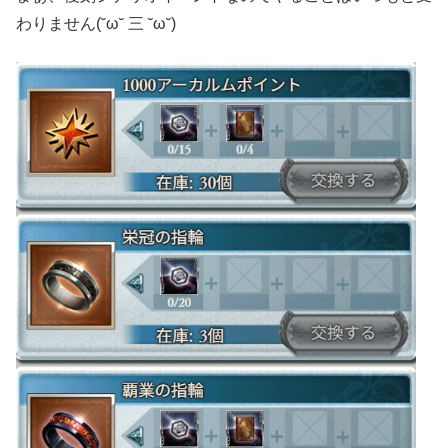
わりません(˘ω˘ 三 ˘ω˘)