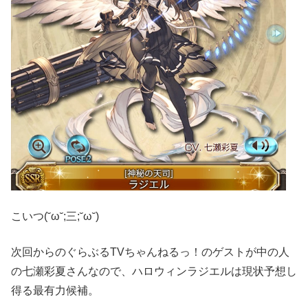
こいつ(˘ω˘;三;˘ω˘)
次回からのぐらぶるTVちゃんねるっ！のゲストが中の人
の七瀬彩夏さんなので、ハロウィンラジエルは現状予想し
得る最有力候補。