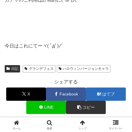
今日はこれにてーヾ( ﾟдﾟ)ﾉ゛
日記
グランデフェス
ハロウィンバージョンキャラ
シェアする
X
Facebook
はてブ
LINE
コピー
関連記事
ホーム
検索
トップ
サイドバー