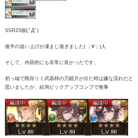
SSR23個(;ﾟДﾟ)
後半の追い上げが凄まじ過ぎました( ；∀；)人
そして、内容的にも非常に良かったです。
初っ端で既存リミ武器枠の刃鏡片が出た時は嫌な流れだと
思いましたが、結局ピックアップコンプで無事