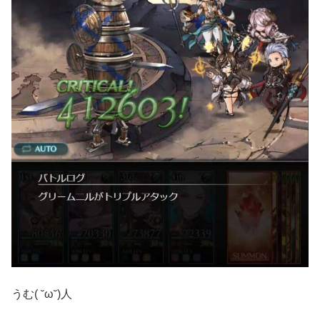
うむ( ˘ω˘)人