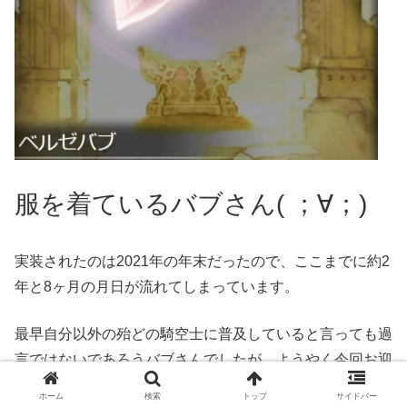
服を着ているバブさん( ；∀；)
実装されたのは2021年の年末だったので、ここまでに約2
年と8ヶ月の月日が流れてしまっています。
最早自分以外の殆どの騎空士に普及していると言っても過
言ではないであろうバブさんでしたが、ようやく今回お迎
えすることが出来ました＼(^o^)／
ホーム
検索
トップ
サイドバー