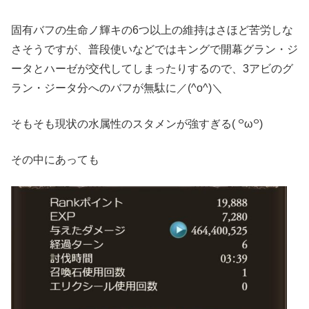
固有バフの生命ノ輝キの6つ以上の維持はさほど苦労しな
さそうですが、普段使いなどではキングで開幕グラン・ジ
ータとハーゼが交代してしまったりするので、3アビのグ
ラン・ジータ分へのバフが無駄に／(^o^)＼
そもそも現状の水属性のスタメンが強すぎる( ꒪ω꒪)
その中にあっても