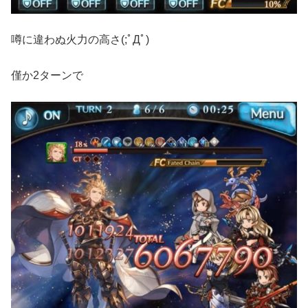
噂に違わぬ火力の高さ(;ﾟДﾟ)
僅か2ターンで