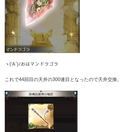
ヽ(‘A`)ﾉおはマンドラゴラ
これで44回目の天井の300連目となったので天井交換。