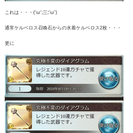
これは・・・(˘ω˘;三;˘ω˘)
通常ケルベロス召喚石からの水着ケルベロス2枚・・・
更に