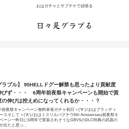
おはガチャとサプチケで頑張る
日々是グラブる
グラブル】 95HELLドグー解禁も思ったより貢献度
伸びず・・・ 6周年前夜祭キャンペーンも開始で貢
度の伸びは控えめになってくれるか・・・？
年前夜祭キャンペーン無料単発ガチャ初日ヽ('∀`)ﾉおはブラッディ
ースそしてヽ('A`)ﾉおはミスリルバグナウ6th Anniversary前夜祭キ
ペーン一昨日に6周年で実装されそうなGBVSのDLC特典の武器の
が出たと思っ...