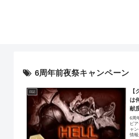
6周年前夜祭キャンペーン
【
日記
は
献
6周
ピア
ャン
情報