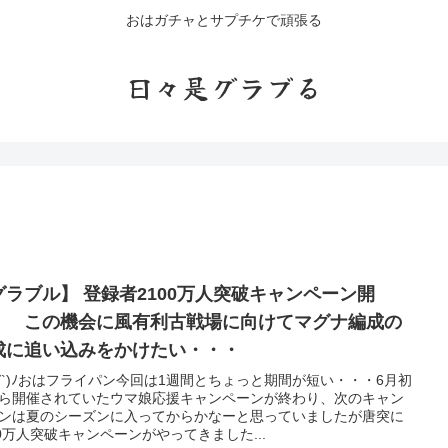
おはガチャとサプチケで頑張る
日々是グラブる
グラブル】 登録者2100万人突破キャンペーン開
！ この機会に風有利古戦場に向けてマグナ編成の
成に追い込みをかけたい・・・
'∀`)ﾉおはフライパン今回は1週間とちょっと期間が短い・・・6月初
ら開催されていたウマ娘応援キャンペーンが終わり、次のキャン
ンは夏のシーズンに入ってからかなーと思っていましたが唐突に
00万人突破キャンペーンがやってきました...