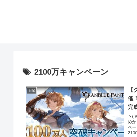
2100万キャンペーン
【
日記
催
完
ヽ(
めか
ペー
21