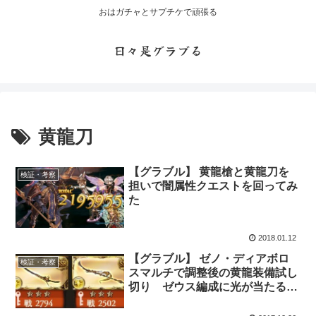
おはガチャとサプチケで頑張る
日々是グラブる
黄龍刀
【グラブル】 黄龍槍と黄龍刀を
検証・考察
担いで闇属性クエストを回ってみ
た
2018.01.12
【グラブル】 ゼノ・ディアボロ
検証・考察
スマルチで調整後の黄龍装備試し
切り ゼウス編成に光が当たる日
がやってくる・・・？