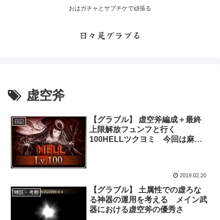
おはガチャとサプチケで頑張る
日々是グラブる
虚空斧
【グラブル】 虚空斧編成＋最終
日記
上限解放フュンフと行く
100HELLツクヨミ 今回は麻痺
が無くとも頑張れた・・・
2019.02.20
【グラブル】 土属性での虚ろな
検証・考察
る神器の運用を考える メイン武
器における虚空斧の優秀さ