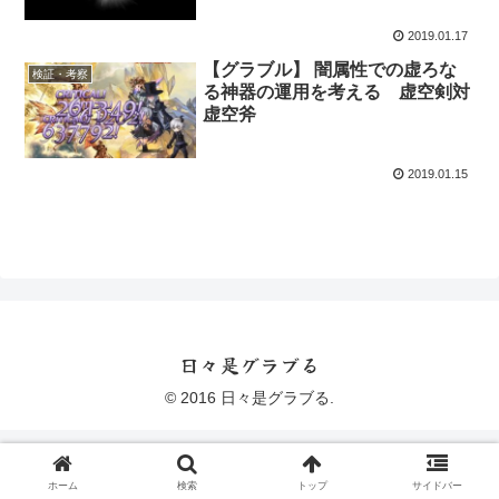
2019.01.17
【グラブル】 闇属性での虚ろな
検証・考察
る神器の運用を考える 虚空剣対
虚空斧
2019.01.15
日々是グラブる
© 2016 日々是グラブる.
ホーム
検索
トップ
サイドバー