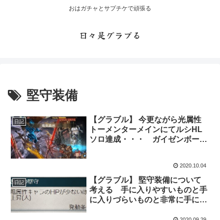
おはガチャとサプチケで頑張る
日々是グラブる
堅守装備
【グラブル】 今更ながら光属性
日記
トーメンターメインにてルシHL
ソロ達成・・・ ガイゼンボーガ
さんありがとう
2020.10.04
【グラブル】 堅守装備について
日記
考える 手に入りやすいものと手
に入りづらいものと非常に手に入
りづらいもの・・・
2020.09.29