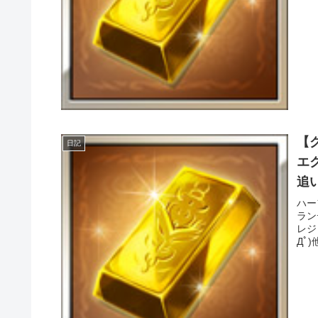
【
日記
エ
追
ハー
ラン
レジ
Дﾟ