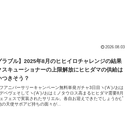
2026.08.03
グラブル】2025年8月のヒヒイロチャレンジの結果
クスキューショナーの上限解放にヒヒダマの供給は
いつきそう？
フアニバーサリーキャンペーン無料単発ガチャ3日目ヽ('A`)ﾉおは
デベヴェそしてヽ('A`)ﾉおはミノタウロス高まるヒヒダマ需要8月
ェフェスで実装されたサリエル。各自お迎えできたでしょうか(;ﾟ
)他の天使サポアビ持ちの面々が...