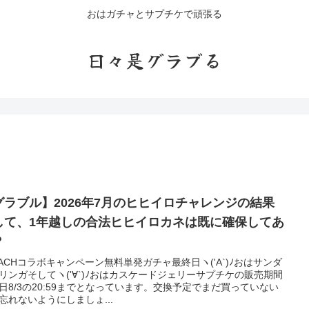
おはガチャとサプチケで頑張る
日々是グラブる
グラブル】2026年7月のヒヒイロチャレンジの結果
して、1年越しの合法ヒヒイロカネは既に確保してあ
？
EACHコラボキャンペーン無料単発ガチャ最終日ヽ('A`)ﾉおはサンダ
リンガそしてヽ('∀`)ﾉおはカスケードジェリーサプチケの販売期間
日8/3の20:59までとなっています。交換予定でまだ買っていない
忘れないようにしましょ...