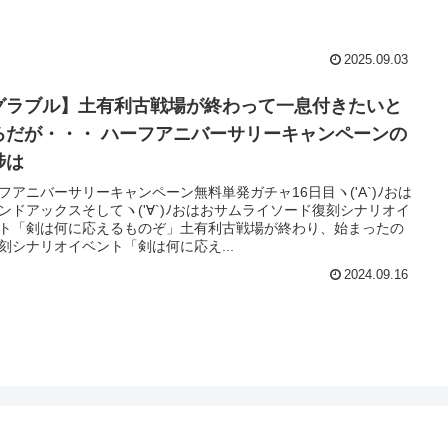
2025.09.03
グラブル】土有利古戦場が終わって一息付きたいと
・・ ハーフアニバーサリーキャンペーンの
捗は
フアニバーサリーキャンペーン無料単発ガチャ16日目ヽ('A`)ﾉおは
ンドアックスそしてヽ('∀`)ﾉおはおサムライソード復刻シナリオイ
ト「剣は何に応えるものぞ」土有利古戦場が終わり、始まったの
刻シナリオイベント「剣は何に応え...
2024.09.16