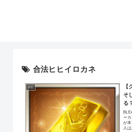
合法ヒヒイロカネ
【
日記
そ
る
BL
ーカ
が本
人は