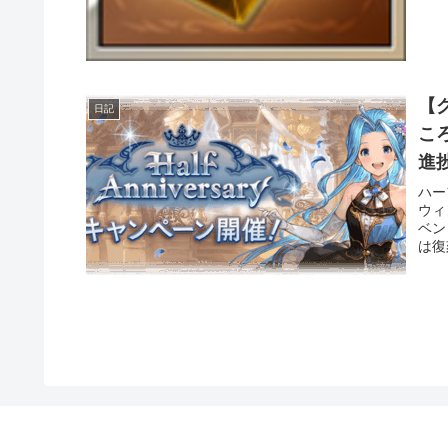
【
日記
ころだが・
進
ハー
ウィ
ベン
は復