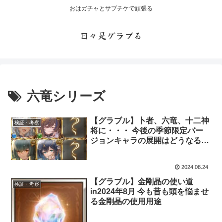
おはガチャとサプチケで頑張る
日々是グラブる
六竜シリーズ
【グラブル】卜者、六竜、十二神
検証・考察
将に・・・ 今後の季節限定バー
ジョンキャラの展開はどうなるの
か
2024.08.24
【グラブル】金剛晶の使い道
検証・考察
in2024年8月 今も昔も頭を悩ませ
る金剛晶の使用用途