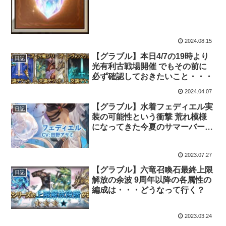
2024.08.15
【グラブル】本日4/7の19時より
日記
光有利古戦場開催 でもその前に
必ず確認しておきたいこと・・・
2024.04.07
【グラブル】水着フェディエル実
日記
装の可能性という衝撃 荒れ模様
になってきた今夏のサマーバージ
ョンキャラ事情
2023.07.27
【グラブル】六竜召喚石最終上限
日記
解放の余波 9周年以降の各属性の
編成は・・・どうなって行く？
2023.03.24