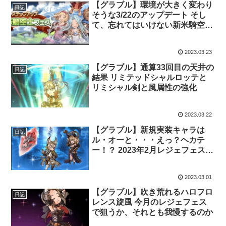
【グラブル】環境が大きく変わり
日記
そうな3/22のアップデート そし
て、忘れてはいけない新米騎空士
フェスの期限
2023.03.23
【グラブル】通算33回目の天井の
日記
結果 リミテッドシャルロッテと
リミシャル剣と風属性の強化
2023.03.22
【グラブル】新規実装キャラは
日記
ル・オーと・・・えっ？ヘカテ
ー！？ 2023年2月レジェフェス開
催
2023.03.01
【グラブル】吹き荒れるハロフロ
日記
レンス旋風 今月のレジェフェス
で狙うか、それとも我慢するのか