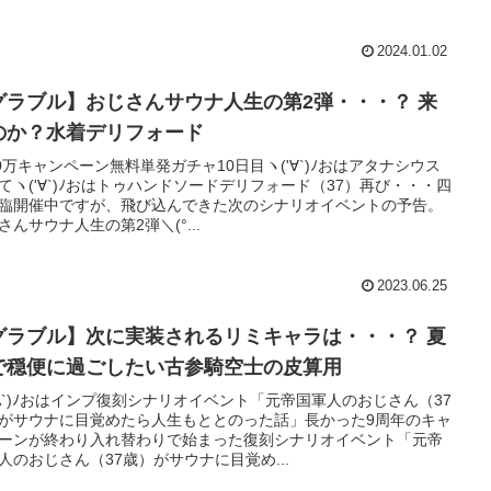
2024.01.02
グラブル】おじさんサウナ人生の第2弾・・・？ 来
のか？水着デリフォード
00万キャンペーン無料単発ガチャ10日目ヽ('∀`)ﾉおはアタナシウス
てヽ('∀`)ﾉおはトゥハンドソードデリフォード（37）再び・・・四
臨開催中ですが、飛び込んできた次のシナリオイベントの予告。
さんサウナ人生の第2弾＼(°...
2023.06.25
グラブル】次に実装されるリミキャラは・・・？ 夏
で穏便に過ごしたい古参騎空士の皮算用
'A`)ﾉおはインプ復刻シナリオイベント「元帝国軍人のおじさん（37
がサウナに目覚めたら人生もととのった話」長かった9周年のキャ
ーンが終わり入れ替わりで始まった復刻シナリオイベント「元帝
人のおじさん（37歳）がサウナに目覚め...