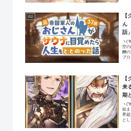
【
日記
ん
話
ヽ(
空の
酬の
ブロ
【
日記
来
期
ヽ(
始ま
界超
とし