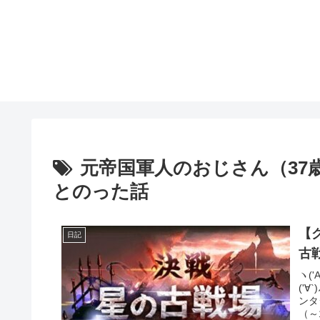
元帝国軍人のおじさん（37
とのった話
【
日記
古
ヽ(
('
ンタ
（～