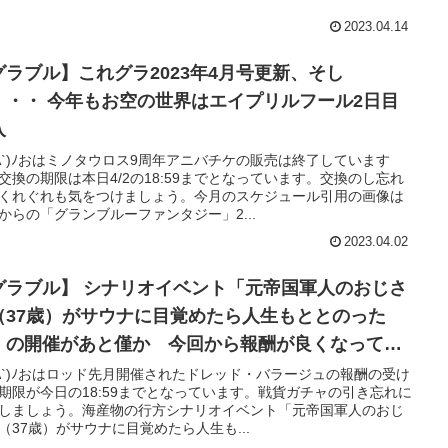
2023.04.14
グラブル】これグラ2023年4月号更新、そし
空の世界はエイプリルフール2日目
入
'A`)ﾉおはミノタウロス9周年アニバチケの販売は終了しています
交換の期限は本日4/2の18:59までとなっています。交換のし忘れ
くれぐれも気をつけましょう。今月のスケジュール引用の画像は
からの「グランブルーファンタジー」2...
2023.04.02
グラブル】 シナリオイベント「元帝国軍人のおじさ
（37歳）がサウナに目覚めたら人生もととのった
」の開催があと僅か 今回から報酬が良くなってい
ので出来るだけ網羅しておきたい
'A`)ﾉおはロッド先月開催されたドレッド・バラージュの報酬の受け
期限が今日の18:59までとなっています。戦貨ガチャの引き忘れに
しましょう。海産物の行方シナリオイベント「元帝国軍人のおじ
（37歳）がサウナに目覚めたら人生も...