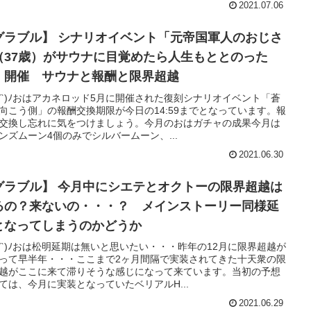
2021.07.06
グラブル】 シナリオイベント「元帝国軍人のおじさ
（37歳）がサウナに目覚めたら人生もととのった
」開催 サウナと報酬と限界超越
'∀`)ﾉおはアカネロッド5月に開催された復刻シナリオイベント「蒼
向こう側」の報酬交換期限が今日の14:59までとなっています。報
交換し忘れに気をつけましょう。今月のおはガチャの成果今月は
ンズムーン4個のみでシルバームーン、...
2021.06.30
グラブル】 今月中にシエテとオクトーの限界超越は
るの？来ないの・・・？ メインストーリー同様延
となってしまうのかどうか
'∀`)ﾉおは松明延期は無いと思いたい・・・昨年の12月に限界超越が
って早半年・・・ここまで2ヶ月間隔で実装されてきた十天衆の限
越がここに来て滞りそうな感じになって来ています。当初の予想
ては、今月に実装となっていたベリアルH...
2021.06.29