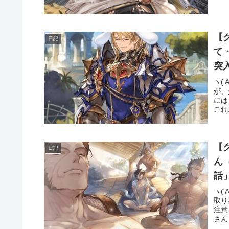
【
日記
て・・・ 今年もお
突
ヽ(
が、
には
これ
【
日記
ん
話
る
ヽ(
取り
注意
さん