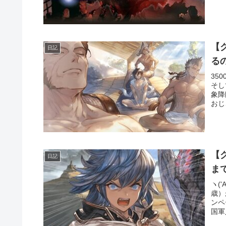
【
日記
る
35
そし
象降
おじ
【
日記
ま
ヽ(
歳）
ンペ
国軍