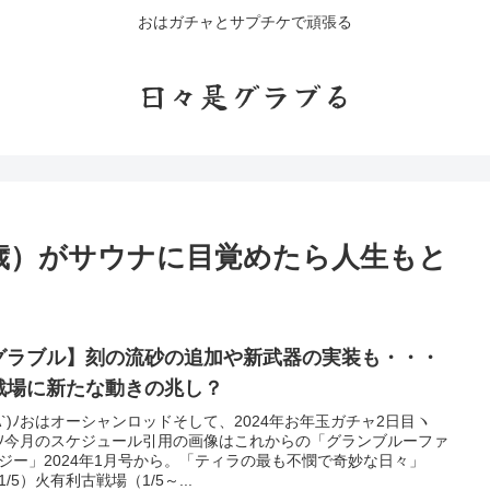
おはガチャとサプチケで頑張る
日々是グラブる
歳）がサウナに目覚めたら人生もと
グラブル】刻の流砂の追加や新武器の実装も・・・
戦場に新たな動きの兆し？
'A`)ﾉおはオーシャンロッドそして、2024年お年玉ガチャ2日目ヽ
∀`)ﾉ今月のスケジュール引用の画像はこれからの「グランブルーファ
ジー」2024年1月号から。「ティラの最も不憫で奇妙な日々」
1/5）火有利古戦場（1/5～...