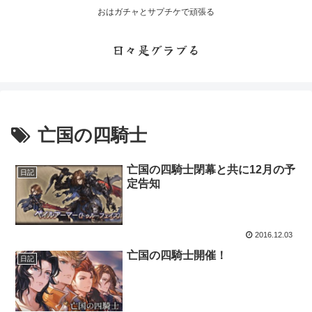
おはガチャとサプチケで頑張る
日々是グラブる
亡国の四騎士
亡国の四騎士閉幕と共に12月の予
日記
定告知
2016.12.03
亡国の四騎士開催！
日記