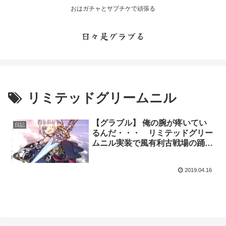
おはガチャとサプチケで頑張る
日々是グラブる
リミテッドグリームニル
【グラブル】 俺の腕が疼いてい
日記
るんだ・・・ リミテッドグリー
ムニル実装で風有利古戦場の踊り
狂う暴風となれるか
2019.04.16