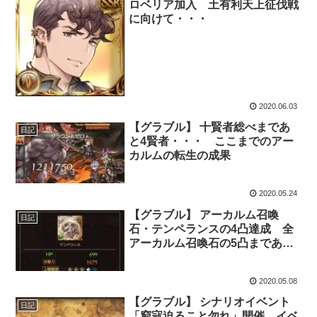
ロベリア加入 土有利天上征伐戦
に向けて・・・
2020.06.03
【グラブル】 十賢者総べまであ
日記
と4賢者・・・ ここまでのアー
カルムの転生の成果
2020.05.24
【グラブル】 アーカルム召喚
日記
石・テンペランスの4凸達成 全
アーカルム召喚石の5凸まであと
一歩・・・
2020.05.08
【グラブル】 シナリオイベント
日記
「窮寇迫ること勿れ」開催 イベ