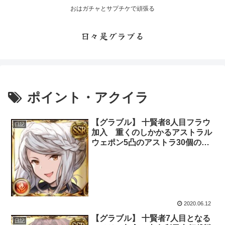
おはガチャとサプチケで頑張る
日々是グラブる
ポイント・アクイラ
【グラブル】 十賢者8人目フラウ
日記
加入 重くのしかかるアストラル
ウェポン5凸のアストラ30個の要
求・・・
2020.06.12
【グラブル】 十賢者7人目となる
日記