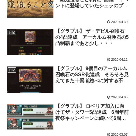
ントに登場していたシュラのプレ
イアブルキャラクター化が来
る・・・？
2020.04.30
【グラブル】 ザ・デビル召喚石
日記
の4凸達成 アーカルム召喚石の5
凸制覇まであと少し・・・
2020.04.12
【グラブル】 9個目のアーカルム
日記
召喚石のSSR化達成 そろそろ見
えてきた十賢者総べに対する不安
と期待
2020.04.05
【グラブル】 ロベリア加入に向
日記
けてザ・タワー5凸達成 6周年前
夜祭キャンペーンに続いて6周年
キャンペーンでもアーカルムパス
ポートの追加発行が続いてくれる
2020.03.07