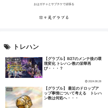
おはガチャとサプチケで頑張る
日々是グラブる
トレハン
【グラブル】8/27のメンテ後の環
検証・考察
境変化 トレハン教の栄華再
び・・・？
2024.08.28
【グラブル】 最近のドロップア
日記
ップ事情について考える トレハ
ン教は何処へ・・・