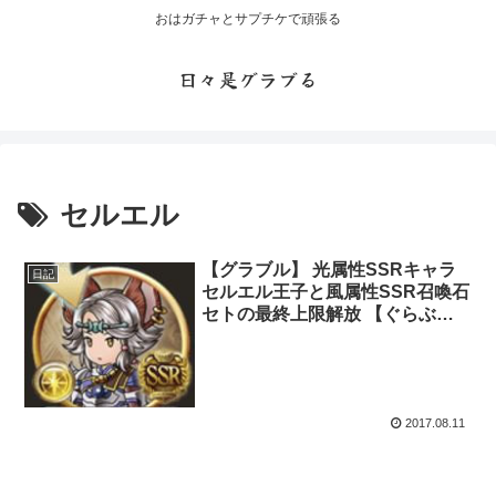
おはガチャとサプチケで頑張る
日々是グラブる
セルエル
【グラブル】 光属性SSRキャラ
日記
セルエル王子と風属性SSR召喚石
セトの最終上限解放 【ぐらぶる
ちゃんねるっ！更新】
2017.08.11