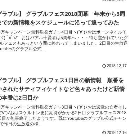
グラブル】 グラブルフェス2018閉幕 年末から5周
までの新情報をスケジュールに沿って追ってみた
00万キャンペーン無料単発ガチャ4日目ヽ('∀`)ﾉおはボーンネイルそ
ヾ( ﾟдﾟ)ﾉ゛おはバアル十賢者は5周年へ・・・待ち焦がれていたグ
ルフェスもあっという間に終わってしまいました。2日目の生放送
utubeのグラブル公式...
2018.12.17
グラブル】 グラブルフェス1日目の新情報 順番を
かされたサティフィケイトなど色々あったけど新情
の本番は2日目か
00万キャンペーン無料単発ガチャ3日目ヽ('∀`)ﾉおは辺獄の亡者そし
('∀`)ﾉおはスケルトン更に期待がかかる2日目グラブルフェス2018
日目が無事終了したようです。既にYoutubeのグラブル公式チャン
で昨日の生放送の様...
2018.12.16