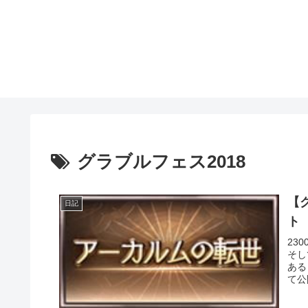
グラブルフェス2018
【
日記
ト
23
そし
ある
て公