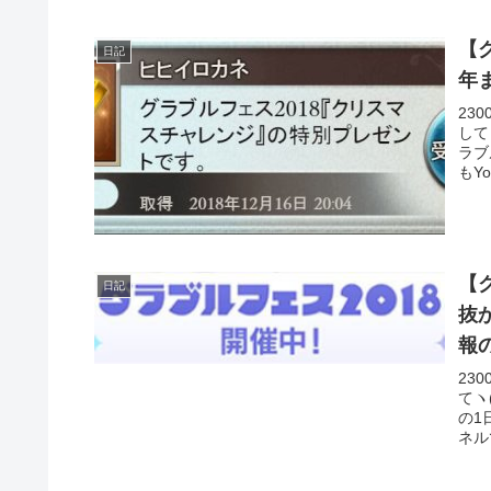
【
日記
年
23
して
ラブ
もYo
【
日記
抜
報
23
てヽ
の1
ネル