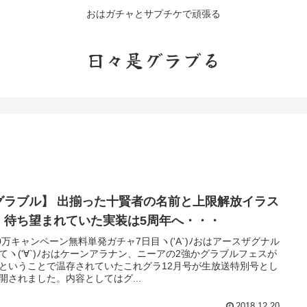
おはガチャとサプチケで頑張る
日々是グラブる
グラブル】 出揃った十賢者の名前と上限解放イラス
 待ち望まれていた実装は5周年へ・・・
00万キャンペーン無料単発ガチャ7日目ヽ('A`)ﾉおはアースザグナル
てヽ('∀`)ﾉおはケーンアラナン、ニーアの2強かグラブルフェスが
ということで温存されていたこれグラ12月号が生放送特別号とし
開されました。内容としてはグ...
2018.12.20