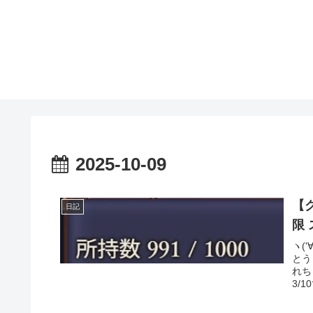
2025-10-09
【
日記
ヽ(
とう
れち
3/