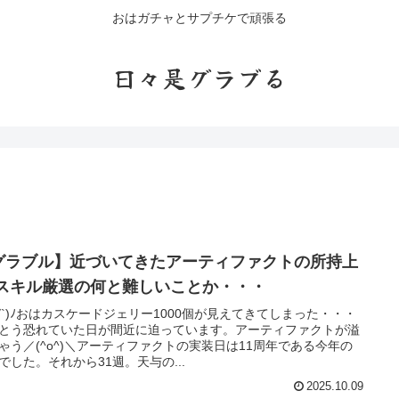
おはガチャとサプチケで頑張る
日々是グラブる
グラブル】近づいてきたアーティファクトの所持上
限 スキル厳選の何と難しいことか・・・
'∀`)ﾉおはカスケードジェリー1000個が見えてきてしまった・・・
とう恐れていた日が間近に迫っています。アーティファクトが溢
ゃう／(^o^)＼アーティファクトの実装日は11周年である今年の
10でした。それから31週。天与の...
2025.10.09