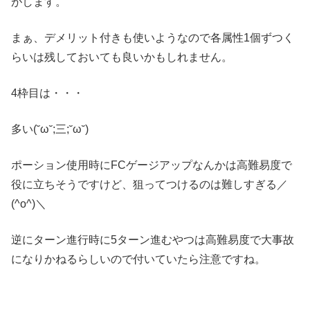
がします。
まぁ、デメリット付きも使いようなので各属性1個ずつく
らいは残しておいても良いかもしれません。
4枠目は・・・
多い(˘ω˘;三;˘ω˘)
ポーション使用時にFCゲージアップなんかは高難易度で
役に立ちそうですけど、狙ってつけるのは難しすぎる／
(^o^)＼
逆にターン進行時に5ターン進むやつは高難易度で大事故
になりかねるらしいので付いていたら注意ですね。