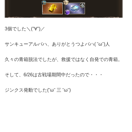
3個でした＼(°∀°)／
サンキューアルバハ、ありがとうつよバハ( ˘ω˘)人
久々の青箱脱法でしたが、救援ではなく自発での青箱。
そして、6/26は古戦場期間中だったので・・・
ジンクス発動でした(˘ω˘ 三 ˘ω˘)