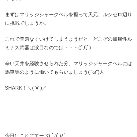
まずはマリッジシャークベルを握って天元、ルシゼロ辺り
に挑戦でしょうか。
これで問題なくいけてしまうようだと、どこぞの風属性ル
ミナス武器は涙目なのでは・・・(;ﾟДﾟ)
辛い天井を経験させられた分、マリッジシャークベルには
馬車馬のように働いてもらいましょう( ˘ω˘)人
SHARK！＼(°∀°)／
今日はこれにてーヾ( ﾟдﾟ)ﾉ゛