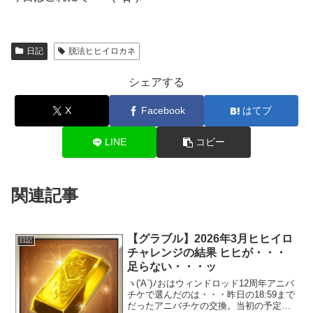
日記
脱法ヒヒイロカネ
シェアする
X
Facebook
はてブ
LINE
コピー
関連記事
【グラブル】2026年3月ヒヒイロ
日記
チャレンジの結果 ヒヒが・・・
足らない・・・ッ
ヽ('A`)ﾉおはウィンドロッド12周年アニバ
チケで選んだのは・・・昨日の18:59まで
だったアニバチケの交換。当初の予定通