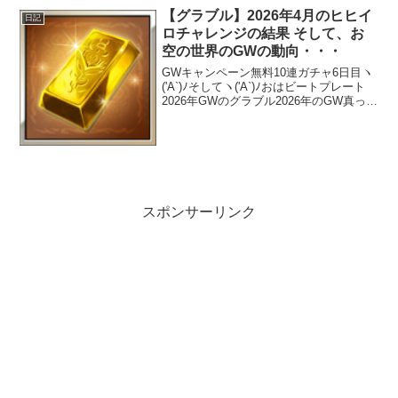
【グラブル】2026年4月のヒヒイ
日記
ロチャレンジの結果 そして、お
空の世界のGWの動向・・・
GWキャンペーン無料10連ガチャ6日目ヽ
('A`)ﾉそしてヽ('A`)ﾉおはビートプレート
2026年GWのグラブル2026年のGW真っ只
中＼(^o^)／そして、お空の世界のGWキ
ャンペーンもそろそろ折り返しを迎えよ
うとしています。今年のGW...
スポンサーリンク