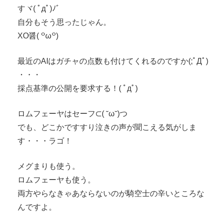
すヾ( ﾟдﾟ)ﾉ゛
自分もそう思ったじゃん。
XO醤( ꒪ω꒪)
最近のAIはガチャの点数も付けてくれるのですか(;ﾟДﾟ)
・・・
採点基準の公開を要求する！( ﾟдﾟ)
ロムフェーヤはセーフ⊂( ˘ω˘)つ
でも、どこかですすり泣きの声が聞こえる気がしま
す・・・ラゴ！
メグまりも使う。
ロムフェーヤも使う。
両方やらなきゃあならないのが騎空士の辛いところな
んですよ。