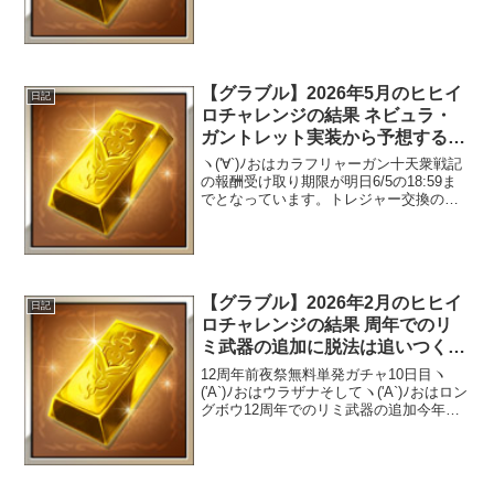
りドレスアップイルザにするか、それと
も土属性のヴェルサシアを見越して水着
りっちょにするか、或いは昨年のクリス
マスで最...
【グラブル】2026年5月のヒヒイ
日記
ロチャレンジの結果 ネビュラ・
ガントレット実装から予想する
と、今後のヒヒの需要が更に上が
ヽ('∀`)ﾉおはカラフリャーガン十天衆戦記
りそう
の報酬受け取り期限が明日6/5の18:59ま
でとなっています。トレジャー交換のし
忘れやHELLやミニゲームの消化のし忘れ
に気をつけましょう。日課の自発トレジ
ャーの緩和5月も休まず続けたアルバハ
HL...
【グラブル】2026年2月のヒヒイ
日記
ロチャレンジの結果 周年でのリ
ミ武器の追加に脱法は追いつくの
か
12周年前夜祭無料単発ガチャ10日目ヽ
('A`)ﾉおはウラザナそしてヽ('A`)ﾉおはロン
グボウ12周年でのリミ武器の追加今年初
のリミ武器であるオーダーブリンガーが2
月レジェフェスで追加されたわけです
が・・・既に手に入ったでしょうか＼
(^o...