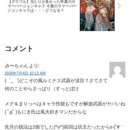
【グラブル】当たりが多かった昨夏のサ
マーバージョンキャラ 今夏のサマーバー
ジョンキャラは・・・どうなる？
コメント
み〜ちゃん
より:
2026年7月4日 10:13 AM
(゜_゜)どこぞの風ルミナス武器が涙目？さてさて
何のことやらさっぱり（すっとぼけ
メグ＆まりっぺはキャラ性能もですが解放武器がヤバいね
( ﾟдﾟ )もにき氏は風大好きマンだからな
先月の脱法は2個でした(^o^)前回は坊主だったからε-(´∀｀