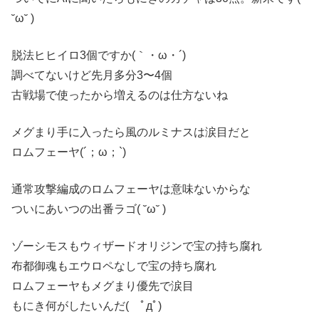
˘ω˘ )
脱法ヒヒイロ3個ですか(｀・ω・´)
調べてないけど先月多分3〜4個
古戦場で使ったから増えるのは仕方ないね
メグまり手に入ったら風のルミナスは涙目だと
ロムフェーヤ(´；ω；`)
通常攻撃編成のロムフェーヤは意味ないからな
ついにあいつの出番ラゴ( ˘ω˘ )
ゾーシモスもウィザードオリジンで宝の持ち腐れ
布都御魂もエウロペなしで宝の持ち腐れ
ロムフェーヤもメグまり優先で涙目
もにき何がしたいんだ( ﾟдﾟ)