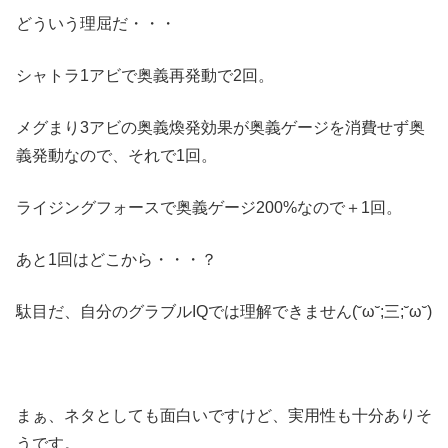
どういう理屈だ・・・
シャトラ1アビで奥義再発動で2回。
メグまり3アビの奥義煥発効果が奥義ゲージを消費せず奥
義発動なので、それで1回。
ライジングフォースで奥義ゲージ200%なので＋1回。
あと1回はどこから・・・？
駄目だ、自分のグラブルIQでは理解できません(˘ω˘;三;˘ω˘)
まぁ、ネタとしても面白いですけど、実用性も十分ありそ
うです。