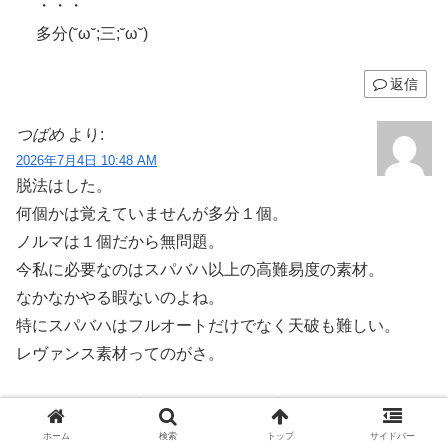
・・・
多分(˘ω˘;三;˘ω˘)
返信
つばめ
より:
2026年7月4日 10:48 AM
脱法はした。
何個かは覚えていませんが多分１個。
ノルマは１個だから無問題。
今私に必要なのはスパバハ以上の高難易度の素材。
なかなかやる暇ないのよね。
特にスパバハはフルオートだけでなく天破も難しい。
レヴァンス素材ってのがさ。
なのでヒヒイロ以外をどうするかを考える必要があるな。
と、今思ったところです。
ホーム
検索
トップ
サイドバー