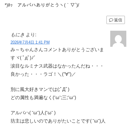
*)ﾎｯ アルバハありがとうヽ(｀▽´)/
返信
もにき
より:
2026年7月4日 1:41 PM
み～ちゃんさんコメントありがとうございま
すヾ( ﾟдﾟ)ﾉ゛
涙目なルミナス武器はなかったんだね・・・
良かった・・・ラゴ！＼(°∀°)／
別に風大好きマンでは(;ﾟДﾟ)
どの属性も満遍なく(˘ω˘;三;˘ω˘)
アルバハ( ˘ω˘)人(˘ω˘ )
坊主は悲しいのでありがたいことです( ˘ω˘)人