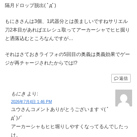
隔月ドロップ脱出( ﾟдﾟ)
もにきさんは3個、1武器分とは羨ましいですねサリエル
刀2本目があればエレシュ取ってアーカーシャでヒヒ掘り
と洒落込むところなんですが…
それはさておきライフォの5回目の奥義は奥義効果でゲー
ジが再チャージされたからでは!?
返信
もにき
より:
2026年7月4日 1:46 PM
ユウさんコメントありがとうございますヾ( ﾟ
дﾟ)ﾉ゛
アーカーシャもヒヒ堀りしやすくなってるんでしたっ
け。