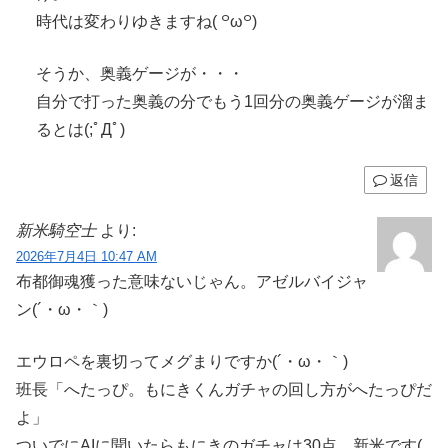
時代は変わりゆきますね( ꒪ω꒪)
そうか、奥義ゲージが・・・
自分で打った奥義の分でもう1回分の奥義ゲージが溜ま
るとは(;ﾟДﾟ)
返信
新米騎空士
より:
2026年7月4日 10:47 AM
布都御魂獲った意味ないじゃん。アゼルバイジャ
ン(´・ω・｀)
エウロペを裏切ってメグまりですか(´・ω・｀)
班長「へたっぴ。もにきくんガチャの回し方がへたっぴだ
よ」
ついでにAIに聞いたらもにきのガチャは30点。新米です(