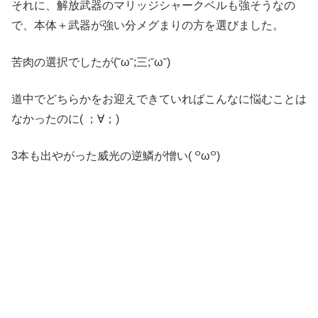
それに、解放武器のマリッジシャークベルも強そうなの
で、本体＋武器が強い分メグまりの方を選びました。
苦肉の選択でしたが(˘ω˘;三;˘ω˘)
道中でどちらかをお迎えできていればこんなに悩むことは
なかったのに( ；∀；)
3本も出やがった威光の逆鱗が憎い( ꒪ω꒪)