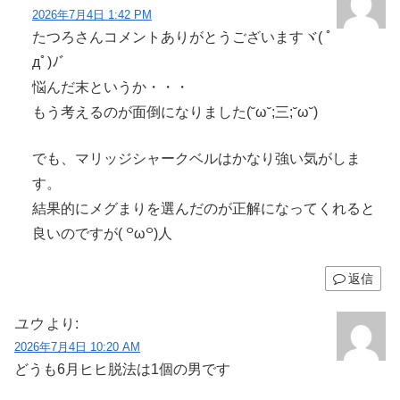
2026年7月4日 1:42 PM
たつろさんコメントありがとうございますヾ( ﾟ
дﾟ)ﾉ゛
悩んだ末というか・・・
もう考えるのが面倒になりました(˘ω˘;三;˘ω˘)
でも、マリッジシャークベルはかなり強い気がしま
す。
結果的にメグまりを選んだのが正解になってくれると
良いのですが( ꒪ω꒪)人
返信
ユウ
より:
2026年7月4日 10:20 AM
どうも6月ヒヒ脱法は1個の男です