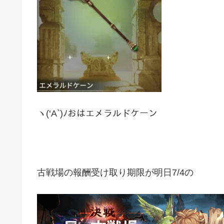
ヽ(‘A`)ﾉおはエメラルドケーン
古戦場の報酬受け取り期限が明日7/4の