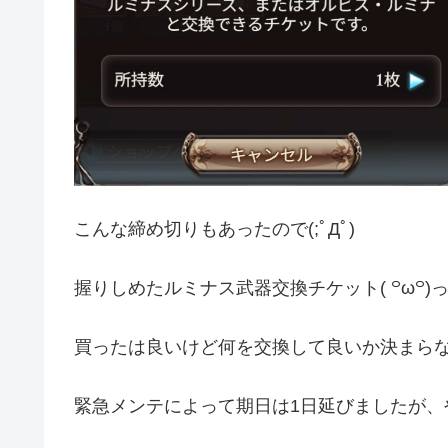
こんな締め切りもあったので(;ﾟДﾟ)
握りしめたルミナス武器交換チケット( ꒪ω꒪)
買ったは良いけど何を交換して良いか決まらない／
緊急メンテによって期日は1日延びましたが、やはり