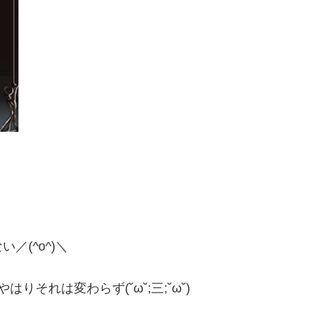
っ
(^o^)＼
それは変わらず(˘ω˘;三;˘ω˘)