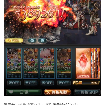
流石サンチラ様率いる火属性奥義編成( ˘ω˘)人