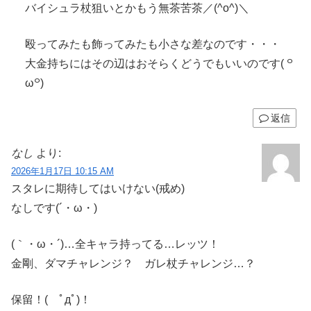
バイシュラ杖狙いとかもう無茶苦茶／(^o^)＼
殴ってみたも飾ってみたも小さな差なのです・・・
大金持ちにはその辺はおそらくどうでもいいのです( ꒪
ω꒪)
返信
なし
より:
2026年1月17日 10:15 AM
スタレに期待してはいけない(戒め)
なしです(´・ω・)
(｀・ω・´)…全キャラ持ってる…レッツ！
金剛、ダマチャレンジ？ ガレ杖チャレンジ…？
保留！( ﾟдﾟ)！