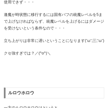
使用できず・・・
逢魔が時状態に移行するには固有バフの統魔レベルを5ま
で上げなければならず、統魔レベルを上げるにはダメージ
を受けないという条件なので・・・
立ち上がりは非常に遅いということになります(˘ω˘;三;˘ω˘)
クセ強すぎでは？／(^o^)＼
ルロウホロウ
一方のルロウホロウはというと