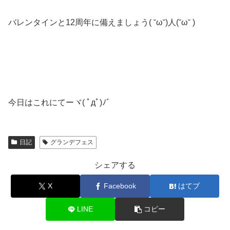
バレンタインと12周年に備えましょう( ˘ω˘)人(˘ω˘ )
今日はこれにてーヾ( ﾟдﾟ)ﾉ゛
日記
グランデフェス
シェアする
X
Facebook
はてブ
LINE
コピー