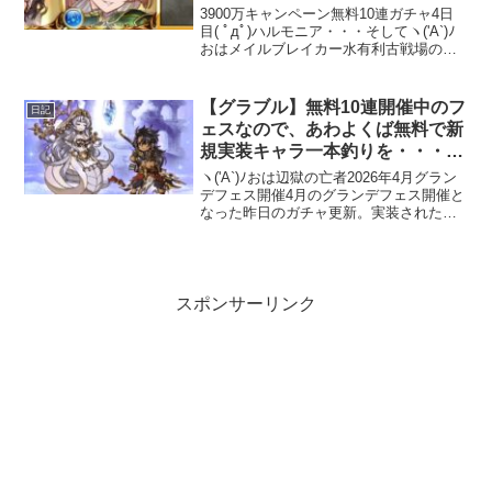
グは・・・
3900万キャンペーン無料10連ガチャ4日
目( ﾟдﾟ)ハルモニア・・・そしてヽ('A`)ﾉ
おはメイルブレイカー水有利古戦場の報
酬受け取り期限が明日4/19の16:59までと
なっています。戦貨ガチャの引き忘れ
等々に気をつけましょう。現状のリ...
【グラブル】無料10連開催中のフ
日記
ェスなので、あわよくば無料で新
規実装キャラ一本釣りを・・・
2026年4月グランデフェス開催
ヽ('A`)ﾉおは辺獄の亡者2026年4月グラン
デフェス開催4月のグランデフェス開催と
なった昨日のガチャ更新。実装されたキ
ャラはかなり昔ですが最新のシナリオイ
ベントにも登場していたエキドナ分かる
としても・・・もう一方のキャラ
は・・・誰？(;...
スポンサーリンク