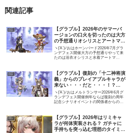
関連記事
【グラブル】2026年のサマーバ
日記
ージョンの口火を切ったのは大方
の予想通りオシリスとアートマン
2026年7月グランデフェス開催
ヽ('A`)ﾉおはホーンバード2026年7月グラ
ンデフェス開催大方の予想通りやって来
たのは浴衣オシリスと水着アートマ
ン。・・・いや、改めてアートマンが暑
苦しい(˘ω˘;三;˘ω˘)あと、そこはかとなく
シエテみを感じるのは自分だけでしょう
【グラブル】復刻の「十二神将演
日記
か(...
義」からのプレイアブルキャラが
来ない・・・だと・・・！？
2026年6月グランデフェス開催
ヽ('A`)ﾉおはメルトランサー2026年6月グ
ランデフェス開催例年ならば復刻の周年
記念シナリオイベントの関係者からのプ
レイアブル化が恒例となっている6月グラ
ンデフェス。今回は「十二神将演義」の
復刻でしたが・・・当てが外れた(;ﾟДﾟ)ノ
【グラブル】2026年はリミキャ
日記
ト...
ラが何体実装される？ ガチャに
手持ちを突っ込む理想のタイミン