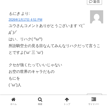
返信
もにき
より:
2026年1月17日 4:51 PM
ユウさんコメントありがとうございますヾ( ﾟ
дﾟ)ﾉ゛
はい、リハク( ꒪ω꒪)
所詮騎空士の見る目なんてみんなリハクだって言うこ
とですよ(˘ω˘ 三 ˘ω˘)
クセが強くたっていいじゃない
お空の世界のキャラだもの
もにを
( ˘ω˘)人
返信
ホーム
検索
トップ
サイドバー