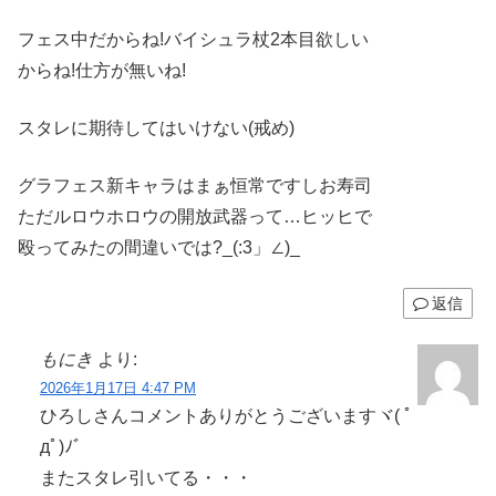
フェス中だからね!バイシュラ杖2本目欲しい
からね!仕方が無いね!
スタレに期待してはいけない(戒め)
グラフェス新キャラはまぁ恒常ですしお寿司
ただルロウホロウの開放武器って…ヒッヒで
殴ってみたの間違いでは?_(:3」∠)_
返信
もにき
より:
2026年1月17日 4:47 PM
ひろしさんコメントありがとうございますヾ( ﾟ
дﾟ)ﾉ゛
またスタレ引いてる・・・