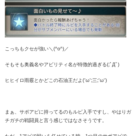
こっちもクセが強い＼(^o^)／
そもそも奥義名やアビリティ名が特徴的過ぎる(;ﾟДﾟ)
ヒヒイロ雨霰とかどこの石油王だよ(˘ω˘;三;˘ω˘)
まぁ、サポアビに持ってるのもルピ入手ですし、やはりガ
チガチの戦闘員と言う感じではなさそうです。