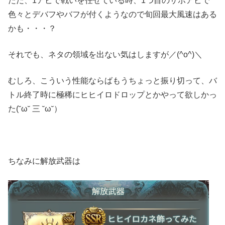
ただ、1アビで戦いを任せている時、1つ目のサポアビで
色々とデバフやバフが付くようなので旬回最大風速はある
かも・・・？
それでも、ネタの領域を出ない気はしますが／(^o^)＼
むしろ、こういう性能ならばもうちょっと振り切って、バ
トル終了時に極稀にヒヒイロドロップとかやって欲しかっ
た(˘ω˘ 三 ˘ω˘）
ちなみに解放武器は