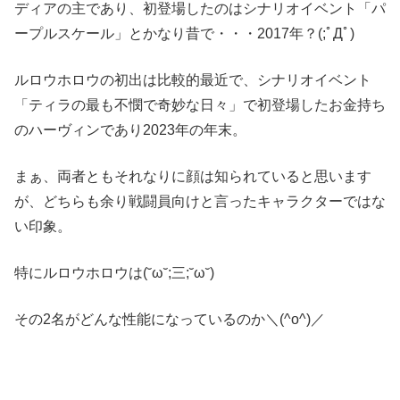
ディアの主であり、初登場したのはシナリオイベント「パ
ープルスケール」とかなり昔で・・・2017年？(;ﾟДﾟ)
ルロウホロウの初出は比較的最近で、シナリオイベント
「ティラの最も不憫で奇妙な日々」で初登場したお金持ち
のハーヴィンであり2023年の年末。
まぁ、両者ともそれなりに顔は知られていると思います
が、どちらも余り戦闘員向けと言ったキャラクターではな
い印象。
特にルロウホロウは(˘ω˘;三;˘ω˘)
その2名がどんな性能になっているのか＼(^o^)／