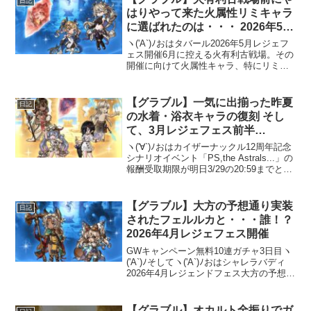
日記
はりやって来た火属性リミキャラ
に選ばれたのは・・・ 2026年5月
レジェフェス開催
ヽ('A`)ﾉおはタバール2026年5月レジェフ
ェス開催6月に控える火有利古戦場。その
開催に向けて火属性キャラ、特にリミキ
ャラの実装が注目となっていた5月レジェ
フェス。ここでリミキャラが実装される
と6月のガチャスケジュールが非常に厳し
【グラブル】一気に出揃った昨夏
日記
いもの...
の水着・浴衣キャラの復刻 そし
て、3月レジェフェス前半
へ・・・
ヽ('∀`)ﾉおはカイザーナックル12周年記念
シナリオイベント「PS,the Astrals...」の
報酬受取期限が明日3/29の20:59までとな
っています。戦貨ガチャの引き忘れに気
をつけましょう。一気に出揃った昨夏の
サマーバージョンキャ...
【グラブル】大方の予想通り実装
日記
されたフェルルカと・・・誰！？
2026年4月レジェフェス開催
GWキャンペーン無料10連ガチャ3日目ヽ
('A`)ﾉそしてヽ('A`)ﾉおはシャレラバディ
2026年4月レジェンドフェス大方の予想通
り実装されたフェルルカ。そして、注目
のもう1枠は・・・誰！？(;ﾟДﾟ)全空にこ
だましたであろう誰の大合唱＼...
【グラブル】オカルト全振りでガ