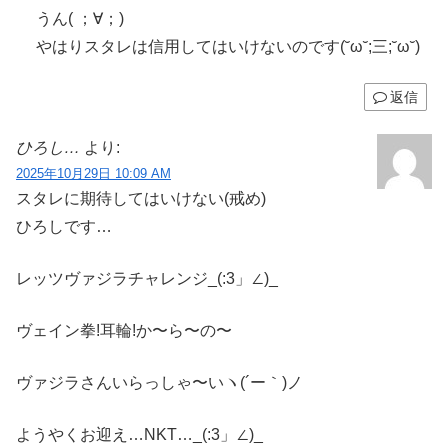
うん( ；∀；)
やはりスタレは信用してはいけないのです(˘ω˘;三;˘ω˘)
返信
ひろし…
より:
2025年10月29日 10:09 AM
スタレに期待してはいけない(戒め)
ひろしです…
レッツヴァジラチャレンジ_(:3」∠)_
ヴェイン拳!耳輪!か〜ら〜の〜
ヴァジラさんいらっしゃ〜いヽ(´ー｀)ノ
ようやくお迎え…NKT…_(:3」∠)_