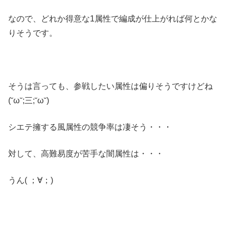
なので、どれか得意な1属性で編成が仕上がれば何とかな
りそうです。
そうは言っても、参戦したい属性は偏りそうですけどね
(˘ω˘;三;˘ω˘)
シエテ擁する風属性の競争率は凄そう・・・
対して、高難易度が苦手な闇属性は・・・
うん( ；∀；)