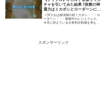
日記
チャを引いてみた結果 7枚教の神
通力はミカボシとローダーンに届
くのだろうか
ヽ('∀`)ﾉおは緑淡樹の杖ミカボシ・・・ロ
ーダーン・・・開催中のレジェフェス。
今月に控えている火有利古戦場を考える
と、とてもお迎えしておきたいミカボシ
とローダーン召喚石(˘ω˘;三;˘ω˘)しかし、
今後のガチャスケジュールのことを考え
ると...
スポンサーリンク