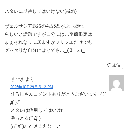
スタレに期待してはいけない(戒め)
ヴェルサシア武器の4凸5凸がぶっ壊れ
らしいと話題ですが自分には…季節限定は
まぁそれなりに居ますがフリクエだけでも
グッタリな自分にはとても…_(:3」∠)_
返信
もにき
より:
2025年10月29日 3:12 PM
ひろしさんコメントありがとうございますヾ( ﾟ
дﾟ)ﾉ゛
スタレは信用してはいけn
勝っとる(;ﾟДﾟ)
(∩ﾟдﾟ)ｱｰｱｰきこえなーい