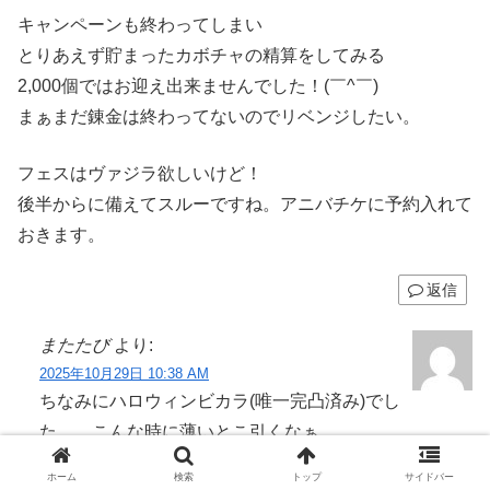
キャンペーンも終わってしまい
とりあえず貯まったカボチャの精算をしてみる
2,000個ではお迎え出来ませんでした！(￣^￣)
まぁまだ錬金は終わってないのでリベンジしたい。
フェスはヴァジラ欲しいけど！
後半からに備えてスルーですね。アニバチケに予約入れて
おきます。
返信
またたび
より:
2025年10月29日 10:38 AM
ちなみにハロウィンビカラ(唯一完凸済み)でし
た。。こんな時に薄いとこ引くなぁ
ホーム
検索
トップ
サイドバー
返信