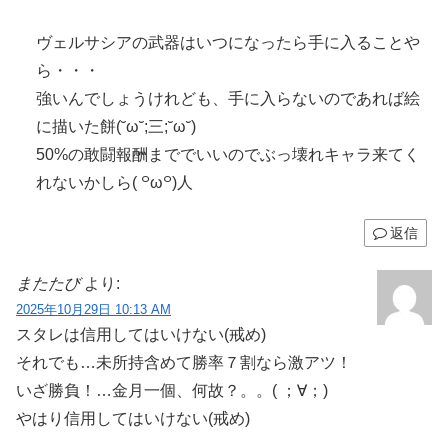
ヴェルサシアの武器はいつになったら手に入ることや
ら・・・
強いんでしょうけれども、手に入らないのであれば絵
に描いた餅(˘ω˘;三;˘ω˘)
50%の敢闘報酬まででいいのでぶっ壊れキャラ来てく
れないかしら( ꒪ω꒪)人
返信
またたび
より:
2025年10月29日 10:13 AM
スタレは信用してはいけない(戒め)
それでも…未所持含めて勝率７割なら激アツ！
いざ勝負！…金月一個、何故？。。( ；∀；)
やはり信用してはいけない(戒め)