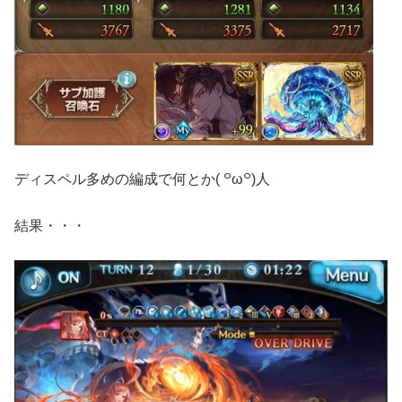
ディスペル多めの編成で何とか( ꒪ω꒪)人
結果・・・