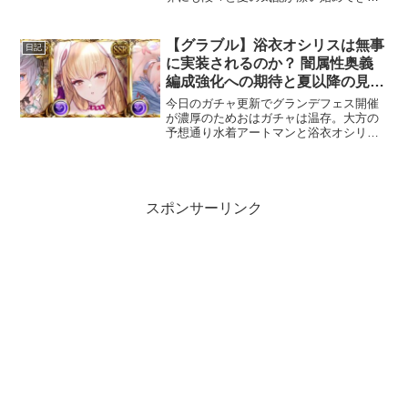
います。まずは今月のシナリオイベン
ト。どうやら今夏のリゾートもアウギュ
ステになるようですがそこはかとなく漂
【グラブル】浴衣オシリスは無事
日記
う恐怖感(;ﾟД...
に実装されるのか？ 闇属性奥義
編成強化への期待と夏以降の見通
し
今日のガチャ更新でグランデフェス開催
が濃厚のためおはガチャは温存。大方の
予想通り水着アートマンと浴衣オシリス
実装となるのでしょうか(;ﾟДﾟ)2026年の
前半を振り返る気がつけば7月も折り返し
を過ぎ、2026年も既に半分が過ぎ去った
ことにな...
スポンサーリンク