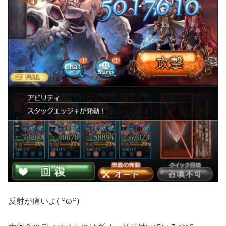
反射が痛いよ( ꒪ω꒪)