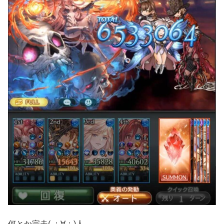
何とか完走( ；∀；)人