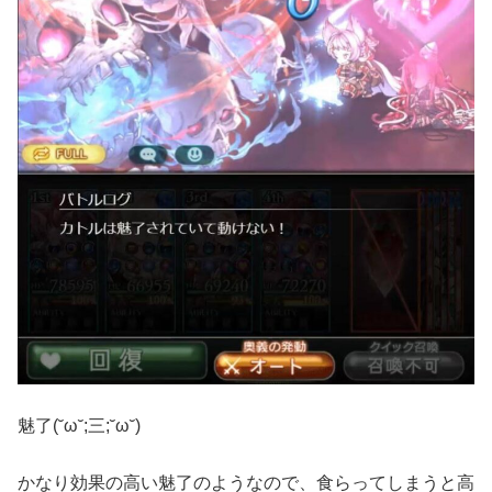
魅了(˘ω˘;三;˘ω˘)
かなり効果の高い魅了のようなので、食らってしまうと高