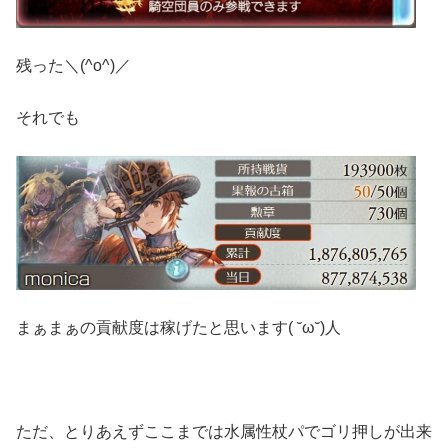
残った＼(^o^)／
それでも
まぁまぁの貢献度は稼げたと思います( ˘ω˘)人
ただ、とりあえずここまでは水属性杖パでゴリ押しが出来