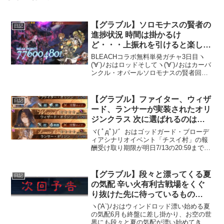
【グラブル】ソロモナスの賢者の
日記
進捗状況 時間は掛かるけ
ど・・・上振れを引けると楽しく
感じてきたぞ・・・
BLEACHコラボ無料単発ガチャ3日目ヽ
('∀`)ﾉおはロッドそしてヽ('∀`)ﾉおはカーバ
ンクル・オパールソロモナスの賢者回っ
てる？BLEACHコラボが開催されたの
で、楽しくコラボを堪能・・・してない(
꒪ω꒪)絶賛ソロモナスの賢者周回中...
【グラブル】ファイター、ウィザ
日記
ード、ランサーが実装されたオリ
ジンクラス 次に選ばれるのはど
のジョブ・・・？
ヾ( ﾟдﾟ)ﾉ゛おはゴッドガード・ブローデ
ィアシナリオイベント「チスイ村」の報
酬受け取り期限が明日7/13の20:59までに
なっています。戦果ガチャの引き忘れに
気をつけましょう。当分終わらない秘術
書を集める作業ウィザード・オリジンの
【グラブル】段々と漂ってくる夏
日記
ジョブ...
の気配 辛い火有利古戦場をくぐ
り抜けた先に待っているもの
は・・・
ヽ('A`)ﾉおはウィンドロッド漂い始める夏
の気配6月も終盤に差し掛かり、お空の世
界にも段々と夏の気配が漂い始めてきて