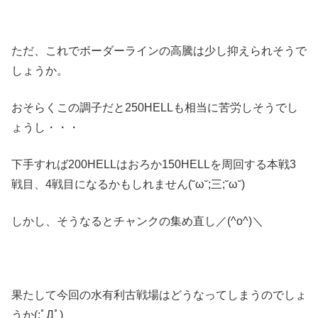
ただ、これでボーダーラインの高騰は少し抑えられそうで
しょうか。
おそらくこの調子だと250HELLも相当に苦労しそうでし
ょうし・・・
下手すれば200HELLはおろか150HELLを周回する本戦3
戦目、4戦目になるかもしれません(˘ω˘;三;˘ω˘)
しかし、そうなるとチャンクの集め直し／(^o^)＼
果たして今回の水有利古戦場はどうなってしまうのでしょ
うか(;ﾟДﾟ)