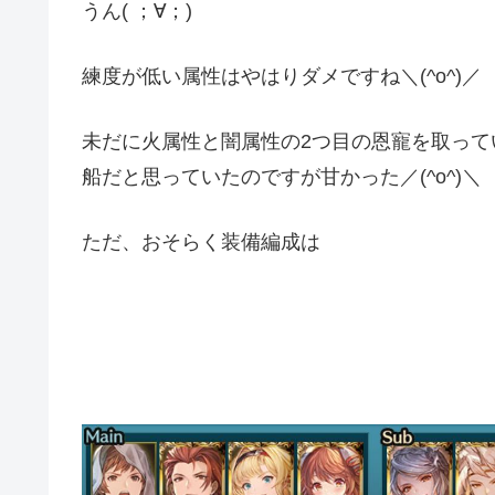
うん( ；∀；)
練度が低い属性はやはりダメですね＼(^o^)／
未だに火属性と闇属性の2つ目の恩寵を取っ
船だと思っていたのですが甘かった／(^o^)＼
ただ、おそらく装備編成は