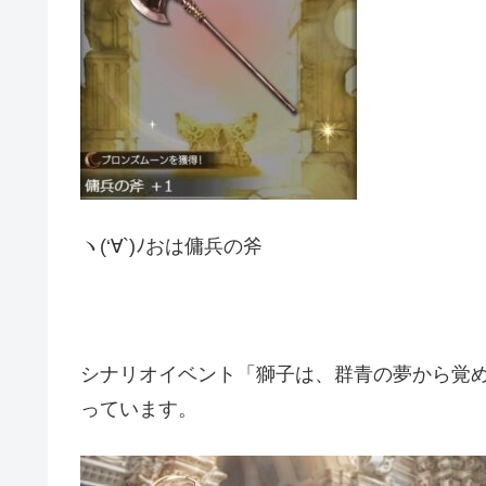
ヽ(‘∀`)ﾉおは傭兵の斧
シナリオイベント「獅子は、群青の夢から覚め」の
っています。