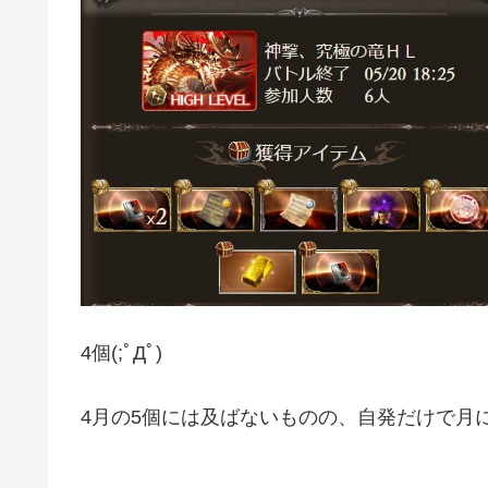
4個(;ﾟДﾟ)
4月の5個には及ばないものの、自発だけで月に4個