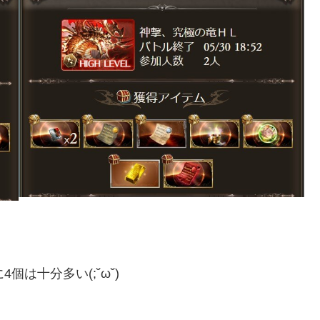
は十分多い(;˘ω˘)