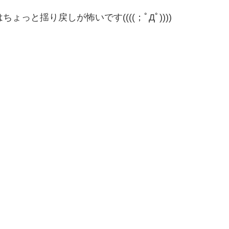
っと揺り戻しが怖いです((((；ﾟДﾟ))))
。