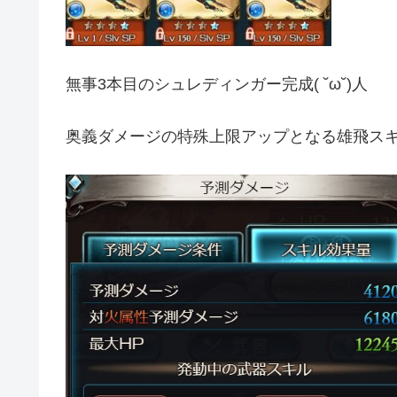
無事3本目のシュレディンガー完成( ˘ω˘)人
奥義ダメージの特殊上限アップとなる雄飛ス