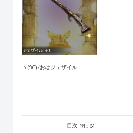
ヽ(‘∀`)ﾉおはジェザイル
目次