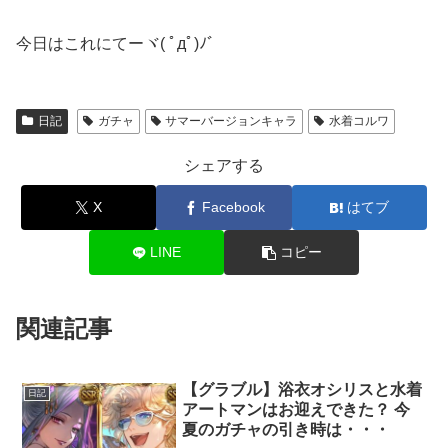
今日はこれにてーヾ( ﾟдﾟ)ﾉ゛
日記
ガチャ
サマーバージョンキャラ
水着コルワ
シェアする
X
Facebook
はてブ
LINE
コピー
関連記事
【グラブル】浴衣オシリスと水着
日記
アートマンはお迎えできた？ 今
夏のガチャの引き時は・・・