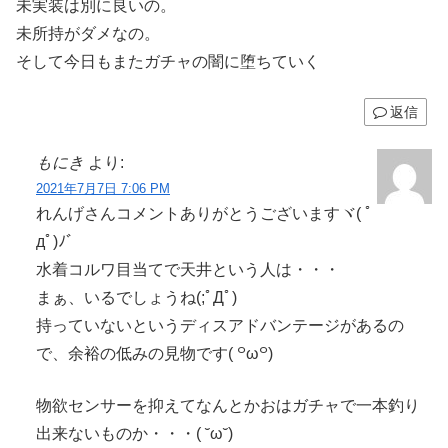
未実装は別に良いの。
未所持がダメなの。
そして今日もまたガチャの闇に堕ちていく
返信
もにき
より:
2021年7月7日 7:06 PM
れんげさんコメントありがとうございますヾ( ﾟ
дﾟ)ﾉ゛
水着コルワ目当てで天井という人は・・・
まぁ、いるでしょうね(;ﾟДﾟ)
持っていないというディスアドバンテージがあるの
で、余裕の低みの見物です( ꒪ω꒪)
物欲センサーを抑えてなんとかおはガチャで一本釣り
出来ないものか・・・( ˘ω˘)