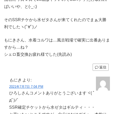
ばいいや、と(-_-;)
そのSSRチケから水ゼタさんが来てくれたのでまぁ大勝
利でしたヽ(ﾟ∀ﾟ)ノ
もにきさん、水着コルワは…風古戦場で確実に出番ありま
すから…ね？
シェロ畜交換お疲れ様でした(先読み)
返信
もにき
より:
2021年7月7日 7:04 PM
ひろしさんコメントありがとうございますヾ( ﾟ
дﾟ)ﾉ゛
SSR確定チケットから水ゼタはギルティ・・・