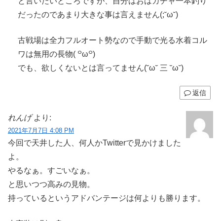
と言いたいところですが、自分はおはガチャ一本釣り
だったのであまり大きな事は言えません(;˘ω˘)
古戦場は全力フルオート勢なので手動で光る水着コル
ワは無用の長物( ꒪ω꒪)
でも、欲しくないとは言ってません(˘ω˘ 三 ˘ω˘)
返信
れんげ
より:
2021年7月7日 4:08 PM
今回で天井した人、何人かTwitterで見かけました
よ。
やるなぁ。すごいなぁ。
と思いつつ高みの見物。
持っているというアドバンテージは何よりも勝ります。