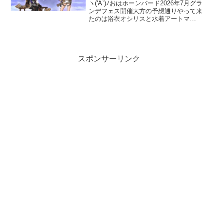
2026年7月グランデフェス開催
ヽ('A`)ﾉおはホーンバード2026年7月グラ
ンデフェス開催大方の予想通りやって来
たのは浴衣オシリスと水着アートマ
ン。・・・いや、改めてアートマンが暑
苦しい(˘ω˘;三;˘ω˘)あと、そこはかとなく
シエテみを感じるのは自分だけでしょう
か(...
スポンサーリンク