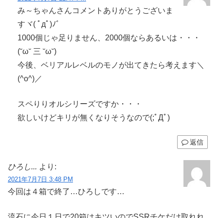
み～ちゃんさんコメントありがとうございま
すヾ( ﾟдﾟ)ﾉ゛
1000個じゃ足りません、2000個ならあるいは・・・
(˘ω˘ 三 ˘ω˘)
今後、ベリアルレベルのモノが出てきたら考えます＼
(^o^)／
スペりりオルシリーズですか・・・
欲しいけどキリが無くなりそうなので(;ﾟДﾟ)
返信
ひろし...
より:
2021年7月7日 3:48 PM
今回は４箱で終了…ひろしです…
流石に今日１日で20箱はキツいのでSSRチケだけ取れれ