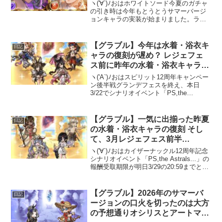
ヽ('∀`)ﾉおはホワイトソード今夏のガチャ
の引き時は今年もとうとうサマーバージ
ョンキャラの実装が始まりました。ライ
ンナップは浴衣オシリスと水着アートマ
ン。どちらも性能は良さげなので、手持
ちに余裕があれば狙っていきたいキャラ
【グラブル】今年は水着・浴衣キ
日記
ということになり...
ャラの復刻が遅め？ レジェフェ
ス前に昨年の水着・浴衣キャラは
来てくれるのだろうか
ヽ('A`)ﾉおはスピリット12周年キャンペー
ン後半戦グランデフェスを終え、本日
3/22でシナリオイベント「PS,the
Astrals...」とついでにエクス・コキュー
トス神滅戦も終了。また、本日5:00から2
回目の経験値12倍キャンペー...
【グラブル】一気に出揃った昨夏
日記
の水着・浴衣キャラの復刻 そし
て、3月レジェフェス前半
へ・・・
ヽ('∀`)ﾉおはカイザーナックル12周年記念
シナリオイベント「PS,the Astrals...」の
報酬受取期限が明日3/29の20:59までとな
っています。戦貨ガチャの引き忘れに気
をつけましょう。一気に出揃った昨夏の
サマーバージョンキャ...
【グラブル】2026年のサマーバ
日記
ージョンの口火を切ったのは大方
の予想通りオシリスとアートマン