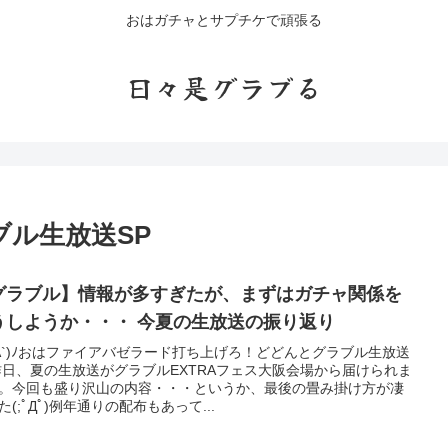
おはガチャとサプチケで頑張る
日々是グラブる
ル生放送SP
グラブル】情報が多すぎたが、まずはガチャ関係を
どうしようか・・・ 今夏の生放送の振り返り
'A`)ﾉおはファイアバゼラード打ち上げろ！どどんとグラブル生放送
昨日、夏の生放送がグラブルEXTRAフェス大阪会場から届けられま
。今回も盛り沢山の内容・・・というか、最後の畳み掛け方が凄
た(;ﾟДﾟ)例年通りの配布もあって...