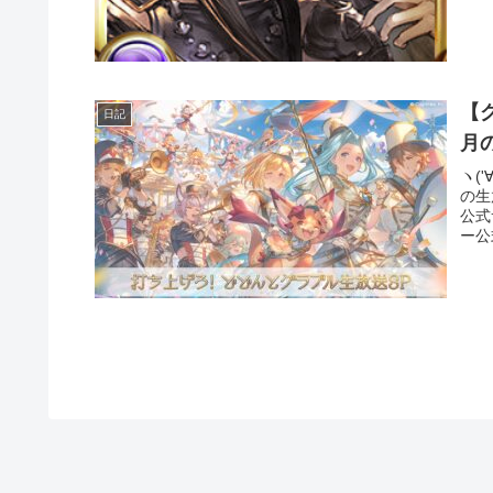
【
日記
月
ヽ(
の生
公式
ー公