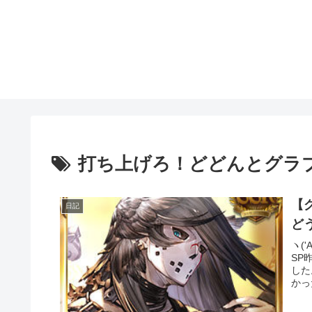
打ち上げろ！どどんとグラブ
【
日記
ヽ(
SP
した
かっ