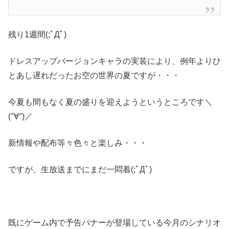
残り1週間(;ﾟДﾟ)
ドレスアップバージョンキャラの実装により、例年よりひ
とあし遅れだったお空の世界の夏ですが・・・
今夏も間もなく夏の盛りを迎えようというところです＼
(°∀°)／
新情報や配布等々色々と楽しみ・・・
ですが、生放送までにまだ一悶着(;ﾟДﾟ)
既にゲーム内で予告バナーが登場している今月のシナリオ