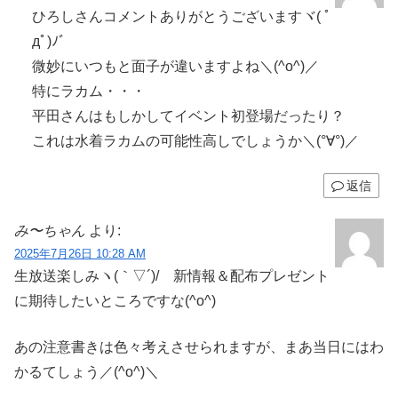
ひろしさんコメントありがとうございますヾ( ﾟ
дﾟ)ﾉ゛
微妙にいつもと面子が違いますよね＼(^o^)／
特にラカム・・・
平田さんはもしかしてイベント初登場だったり？
これは水着ラカムの可能性高しでしょうか＼(°∀°)／
返信
み〜ちゃん
より:
2025年7月26日 10:28 AM
生放送楽しみヽ(｀▽´)/ 新情報＆配布プレゼント
に期待したいところですな(^o^)
あの注意書きは色々考えさせられますが、まあ当日にはわ
かるてしょう／(^o^)＼