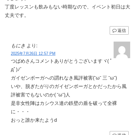
丁度レッスンも飲みもない時期なので、イベント初日は大
丈夫です。
返信
もにき
より:
2025年7月26日 12:57 PM
つばめさんコメントありがとうございますヾ( ﾟ
дﾟ)ﾉ゛
ガイゼンボーガへの謂れなき風評被害(˘ω˘ 三 ˘ω˘)
いや、脱ぎたがりのガイゼンボーガとかだったから風
評被害でもないのか( ˘ω˘)人
是非女性陣はカシウス達の鉄壁の盾を破って全裸
に・・・
おっと誰か来たようd