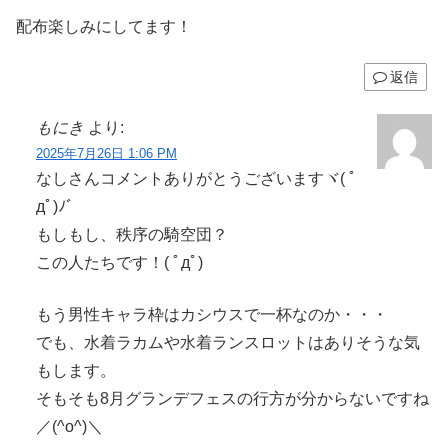
配布楽しみにしてます！
返信
もにき
より:
2025年7月26日 1:06 PM
なしさんコメントありがとうございますヾ( ﾟ
дﾟ)ﾉ゛
もしもし、秩序の騎空団？
この人たちです！( ﾟдﾟ)
もう男性キャラ枠はカシウスで一杯なのか・・・
でも、水着ラカムや水着ランスロットはありそうな気
もします。
そもそも8月グランデフェスの行方が分からないですね
／(^o^)＼