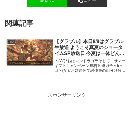
LINE
コピー
関連記事
【グラブル】本日8/8はグラブル
日記
生放送 ようこそ真夏のショータ
イムSP放送日 今夏は一体どんな
情報が飛び出すのか
ヽ('A`)ﾉおはマンドラゴラそして、サマー
ギフトキャンペーン無料10連ガチャ5日
目ヽ('∀`)ﾉお盆連休で討伐祭の山分け分の
ペースは上がる？サマーギフトキャンペ
ーンの無料10連ガチャや討伐祭でのデイ
リー宝晶石で賑わっている人が多いいで
あろ...
スポンサーリンク