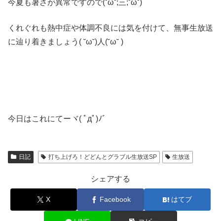
今夏も暑さが異常ですので(˘ω˘;三;˘ω˘)
くれぐれも熱中症や体調不良には気を付けて、無事生放送
に辿り着きましょう( ˘ω˘)人(˘ω˘ )
今日はこれにてーヾ( ﾟдﾟ)ﾉ゛
日記
打ち上げろ！どどんとグラブル生放送SP
生放送
シェアする
X
Facebook
はてブ