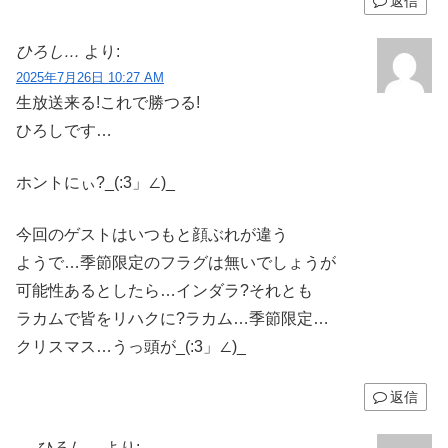
返信
ひろし…
より:
2025年7月26日 10:27 AM
生放送来る!これで勝つる!
ひろしです…
ホントにぃ?_(:3」∠)_
今回のゲストはいつもと顔ぶれが違う
ようで…季節限定のフラグは無いでしょうが
可能性あるとしたら…インダラ?それとも
ラカムで皆をリハクに?ラカム…季節限定…
クリスマス…うっ頭が_(:3」∠)_
返信
ひろし…
より: