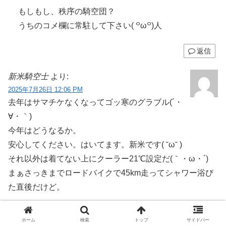
もしもし、秩序の騎空団？
うちのコメ欄に常駐して下さい( ꒪ω꒪)人
返信
新米騎空士
より:
2025年7月26日 12:06 PM
去年はサマチケなくなってゴッ寒のグラブル(´・
∀・｀)
今年はどうなるか。
安心してください。はいてます。新米です( ˘ω˘ )
それ以外は着てない上にクーラー21℃設定だ(｀・ω・´)
まぁさっきまでロードバイクで45km走ってシャワー浴び
た直後だけど。
ラカムは真の仲間だからな。唯一初期メンでメイン生き残
ホーム
検索
トップ
サイドバー