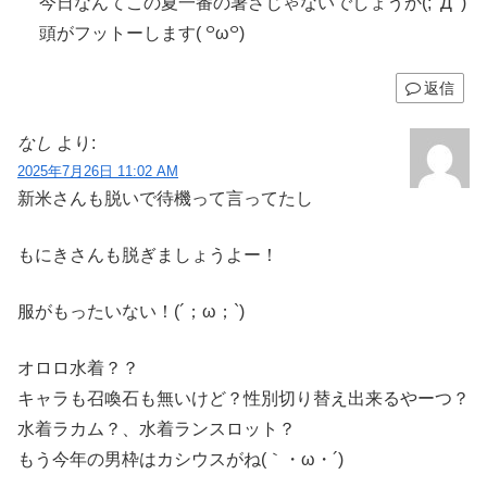
今日なんてこの夏一番の暑さじゃないでしょうか(;ﾟДﾟ)
頭がフットーします( ꒪ω꒪)
返信
なし
より:
2025年7月26日 11:02 AM
新米さんも脱いで待機って言ってたし
もにきさんも脱ぎましょうよー！
服がもったいない！(´；ω；`)
オロロ水着？？
キャラも召喚石も無いけど？性別切り替え出来るやーつ？
水着ラカム？、水着ランスロット？
もう今年の男枠はカシウスがね(｀・ω・´)