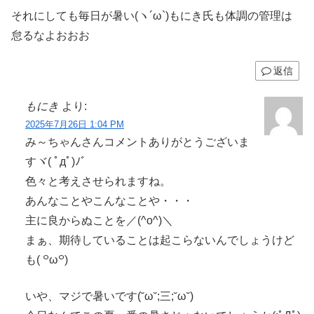
それにしても毎日が暑い(ヽ´ω`)もにき氏も体調の管理は
怠るなよおおお
返信
もにき
より:
2025年7月26日 1:04 PM
み～ちゃんさんコメントありがとうございま
すヾ( ﾟдﾟ)ﾉ゛
色々と考えさせられますね。
あんなことやこんなことや・・・
主に良からぬことを／(^o^)＼
まぁ、期待していることは起こらないんでしょうけど
も( ꒪ω꒪)
いや、マジで暑いです(˘ω˘;三;˘ω˘)