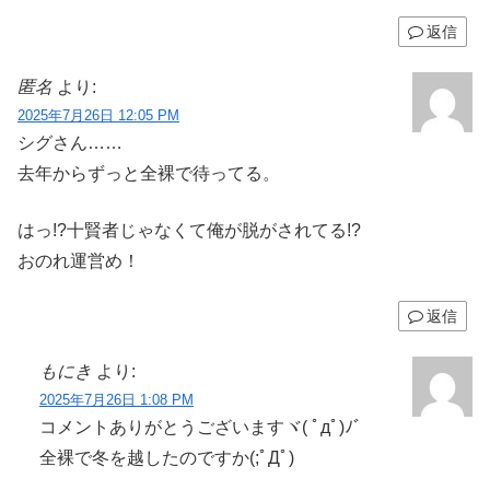
返信
匿名
より:
2025年7月26日 12:05 PM
シグさん……
去年からずっと全裸で待ってる。
はっ!?十賢者じゃなくて俺が脱がされてる!?
おのれ運営め！
返信
もにき
より:
2025年7月26日 1:08 PM
コメントありがとうございますヾ( ﾟдﾟ)ﾉ゛
全裸で冬を越したのですか(;ﾟДﾟ)