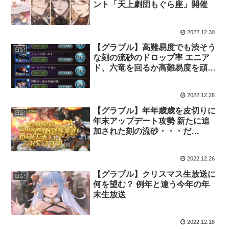
ント「天上劇団もぐら座」開催
2022.12.30
【グラブル】高難易度でも渋そう
日記
な刻の流砂のドロップ率 エニア
ド、六竜を回るか高難易度を頑張
るか
2022.12.28
【グラブル】年年歳歳を皮切りに
日記
年末アップデート攻勢 新たに追
加された刻の流砂・・・だ
と・・・！？
2022.12.26
【グラブル】クリスマス生放送に
日記
何を望む？ 例年と違う今年の年
末生放送
2022.12.18