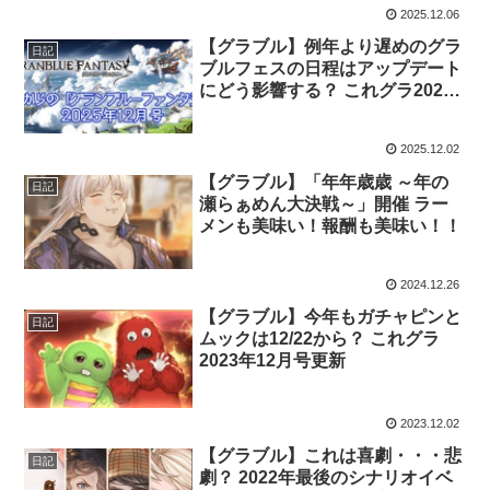
2025.12.06
【グラブル】例年より遅めのグラ
日記
ブルフェスの日程はアップデート
にどう影響する？ これグラ2025
年12月号更新
2025.12.02
【グラブル】「年年歳歳 ～年の
日記
瀬らぁめん大決戦～」開催 ラー
メンも美味い！報酬も美味い！！
2024.12.26
【グラブル】今年もガチャピンと
日記
ムックは12/22から？ これグラ
2023年12月号更新
2023.12.02
【グラブル】これは喜劇・・・悲
日記
劇？ 2022年最後のシナリオイベ