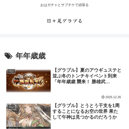
おはガチャとサプチケで頑張る
日々是グラブる
年年歳歳
【グラブル】夏のアウギュステと
日記
並ぶ冬のトンチキイベント到来
「年年歳歳 襲来！ 勝雄武
士！！」開催
2025.12.26
【グラブル】とうとう干支を1周
日記
することになるお空の世界 果た
して午神は見つかるのだろうか