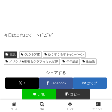
今日はこれにてーヾ( ﾟдﾟ)ﾉ゛
日記
OLD BOND
ゆく年くる年キャンペーン
メリクリ★聖夜もグラブっちゃおSP
年年歳歳
生放送
シェアする
X
Facebook
はてブ
LINE
コピー
ホーム
検索
トップ
サイドバー