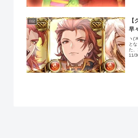
【
日記
ヽ(
とな
た、
11/