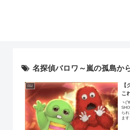
名探偵バロワ～嵐の孤島か
【
日記
こ
ヽ(
SH
られ
ます