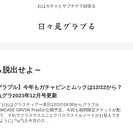
おはガチャとサプチケで頑張る
日々是グラブる
ら脱出せよ～
グラブル】今年もガチャピンとムックは12/22から？
れグラ2023年12月号更新
'∀`)ﾉおはグラスティアー本日12/2の18:00からグラブル
OWCASE GBVSR Prat2が公開予定。今回も期間限定チケットが配
て、それでクリスマスユニとクリスマスイルノートがお迎えでき
ように( ꒪ω꒪)人今月のス...